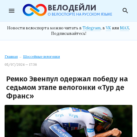
menu
search
Новости велоспорта можно читать в
Telegram
, в
VK
или
MAX
.
Подписывайтесь!
Главная
→
Шоссейные велогонки
05/07/2024 — 17:36
Ремко Эвенпул одержал победу на
седьмом этапе велогонки «Тур де
Франс»