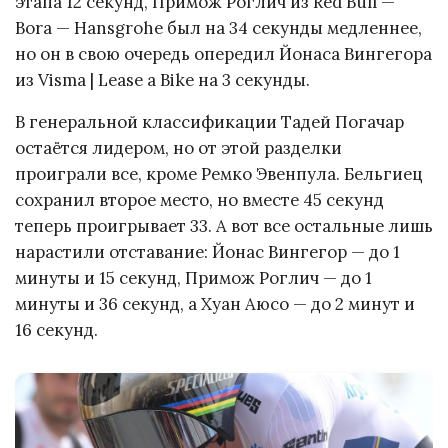
этапа 12 секунд, Примож Роглич из Red Bull —
Bora — Hansgrohe был на 34 секунды медленнее,
но он в свою очередь опередил Йонаса Вингегора
из Visma | Lease a Bike на 3 секунды.
В генеральной классификации Тадей Погачар
остаётся лидером, но от этой разделки
проиграли все, кроме Ремко Эвенпула. Бельгиец
сохранил второе место, но вместе 45 секунд
теперь проигрывает 33. А вот все остальные лишь
нарастили отставание: Йонас Вингегор — до 1
минуты и 15 секунд, Примож Роглич — до 1
минуты и 36 секунд, а Хуан Аюсо — до 2 минут и
16 секунд.