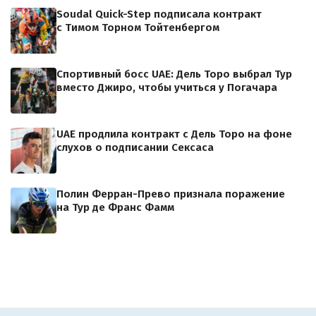
Soudal Quick-Step подписала контракт
с Тимом Торном Тойтенбергом
Спортивный босс UAE: Дель Торо выбрал Тур
вместо Джиро, чтобы учиться у Погачара
UAE продлила контракт с Дель Торо на фоне
слухов о подписании Сексаса
Полин Ферран-Прево признала поражение
на Тур де Франс Фамм