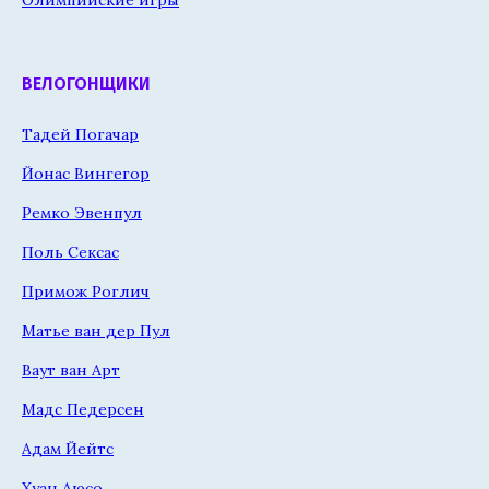
Олимпийские игры
ВЕЛОГОНЩИКИ
Тадей Погачар
Йонас Вингегор
Ремко Эвенпул
Поль Сексас
Примож Роглич
Матье ван дер Пул
Ваут ван Арт
Мадс Педерсен
Адам Йейтс
Хуан Аюсо