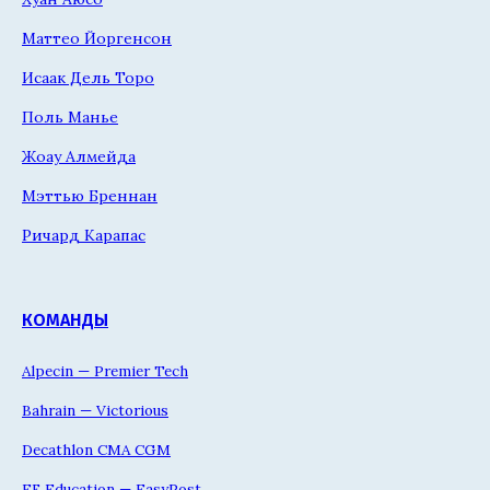
Маттео Йоргенсон
Исаак Дель Торо
Поль Манье
Жоау Алмейда
Мэттью Бреннан
Ричард Карапас
КОМАНДЫ
Alpecin — Premier Tech
Bahrain — Victorious
Decathlon CMA CGM
EF Education — EasyPost