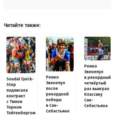
Читайте также:
Ремко
Эвенепул
Ремко
в рекордный
Soudal Quick-
Эвенепул
четвёртый
Step
после
раз выиграл
подписала
рекордной
Классику
контракт
победы
Сан-
с Тимом
в Сан-
Себастьяна
Торном
Себастьяне
Тойтенбергом