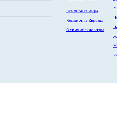
М
Чемпионат мира
И
Чемпионат Европы
П
Олимпийские игры
Ж
М
Р