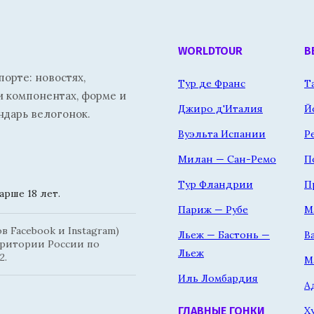
WORLDTOUR
В
орте: новостях,
Тур де Франс
Т
и компонентах, форме и
Джиро д'Италия
Й
ндарь велогонок.
Вуэльта Испании
Р
Милан — Сан-Ремо
П
Тур Фландрии
П
рше 18 лет.
Париж — Рубе
М
 Facebook и Instagram)
Льеж — Бастонь —
В
рритории России по
Льеж
2.
М
Иль Ломбардия
А
Х
ГЛАВНЫЕ ГОНКИ