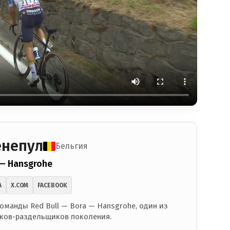
енепул
Бельгия
 — Hansgrohe
A
X.COM
FACEBOOK
оманды Red Bull — Bora — Hansgrohe, один из
ков-раздельщиков поколения.