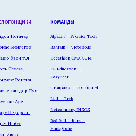
ЕЛОГОНЩИКИ
КОМАНДЫ
адей Погачар
Alpecin — Premier Tech
онас Вингегор
Bahrain — Victorious
емко Эвенпул
Decathlon CMA CGM
оль Сексас
EF Education —
EasyPost
римож Роглич
Groupama — FDJ United
атье ван дер Пул
Lidl — Trek
аут ван Арт
Netcompany INEOS
адс Педерсен
Red Bull — Bora —
дам Йейтс
Hansgrohe
уан Аюсо