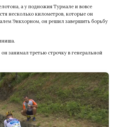
елотона, а у подножия Турмале и вовсе
устя несколько километров, которые он
алем Энкхорном, он решил завершить борьбу
иниша.
и он занимал третью строчку в генеральной