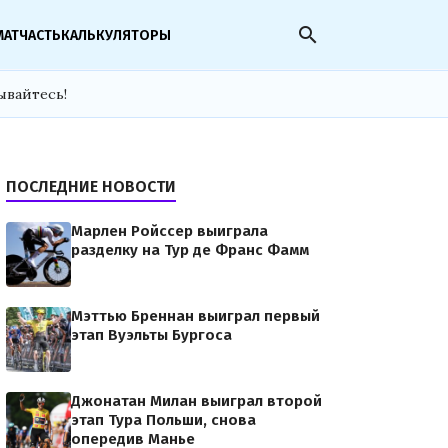
search
МАТЧАСТЬ
КАЛЬКУЛЯТОРЫ
ывайтесь!
ПОСЛЕДНИЕ НОВОСТИ
Марлен Ройссер выиграла
разделку на Тур де Франс Фамм
Мэттью Бреннан выиграл первый
этап Вуэльты Бургоса
Джонатан Милан выиграл второй
этап Тура Польши, снова
опередив Манье