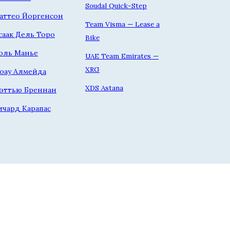
Soudal Quick-Step
аттео Йоргенсон
Team Visma — Lease a
саак Дель Торо
Bike
оль Манье
UAE Team Emirates —
XRG
оау Алмейда
XDS Astana
эттью Бреннан
ичард Карапас