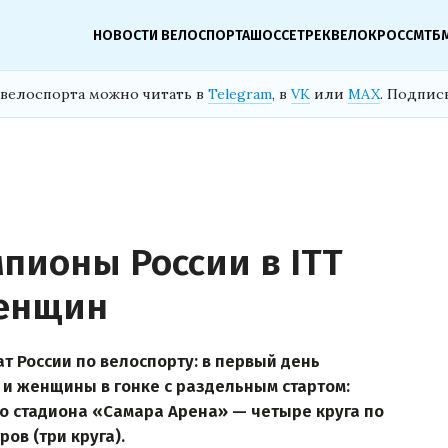
НОВОСТИ ВЕЛОСПОРТА
ШОССЕ
ТРЕК
ВЕЛОКРОСС
МТБ
велоспорта можно читать в
Telegram
, в
VK
или
MAX
. Подпис
пионы России в ITT
женщин
ат России по велоспорту: в первый день
и женщины в гонке с раздельным стартом:
о стадиона «Самара Арена» — четыре круга по
ов (три круга).