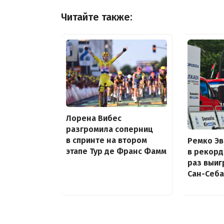
Читайте также:
Лорена Вибес
разгромила соперниц
в спринте на втором
Ремко Э
этапе Тур де Франс Фамм
в рекор
раз выиг
Сан-Себа