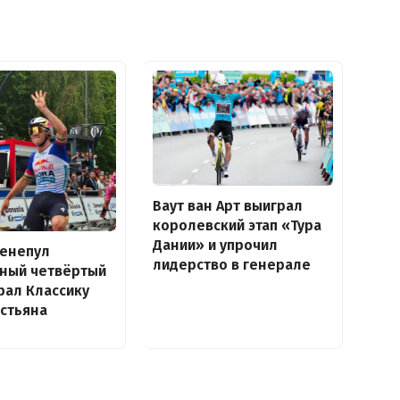
Ваут ван Арт выиграл
королевский этап «Тура
Дании» и упрочил
венепул
лидерство в генерале
дный четвёртый
рал Классику
стьяна