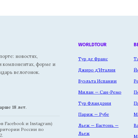
WORLDTOUR
В
орте: новостях,
Тур де Франс
Т
и компонентах, форме и
Джиро д'Италия
Й
ндарь велогонок.
Вуэльта Испании
Р
Милан — Сан-Ремо
П
Тур Фландрии
П
рше 18 лет.
Париж — Рубе
М
 Facebook и Instagram)
Льеж — Бастонь —
В
рритории России по
Льеж
2.
М