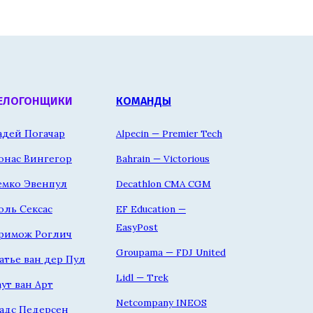
ЕЛОГОНЩИКИ
КОМАНДЫ
адей Погачар
Alpecin — Premier Tech
онас Вингегор
Bahrain — Victorious
емко Эвенпул
Decathlon CMA CGM
оль Сексас
EF Education —
EasyPost
римож Роглич
Groupama — FDJ United
атье ван дер Пул
Lidl — Trek
аут ван Арт
Netcompany INEOS
адс Педерсен