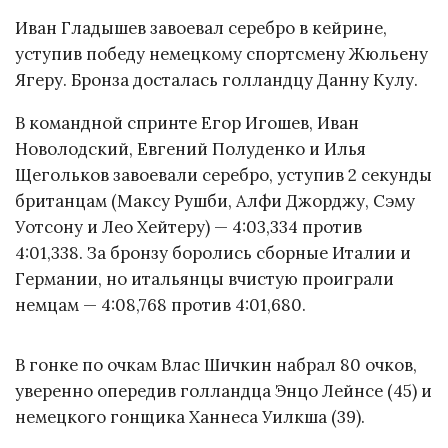
Иван Гладышев завоевал серебро в кейрине,
уступив победу немецкому спортсмену Жюльену
Ягеру. Бронза досталась голландцу Данну Кулу.
В командной спринте Егор Игошев, Иван
Новолодский, Евгений Полуденко и Илья
Щегольков завоевали серебро, уступив 2 секунды
британцам (Максу Рушби, Алфи Джорджу, Сэму
Уотсону и Лео Хейтеру) — 4:03,334 против
4:01,338. За бронзу боролись сборные Италии и
Германии, но итальянцы вчистую проиграли
немцам — 4:08,768 против 4:01,680.
В гонке по очкам Влас Шичкин набрал 80 очков,
уверенно опередив голландца Энцо Лейнсе (45) и
немецкого гонщика Ханнеса Уилкша (39).