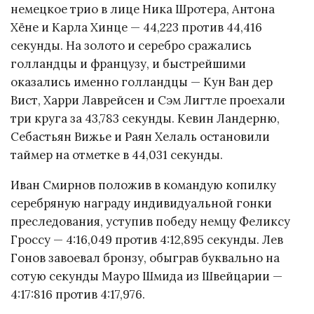
немецкое трио в лице Ника Шротера, Антона
Хёне и Карла Хинце — 44,223 против 44,416
секунды. На золото и серебро сражались
голландцы и французу, и быстрейшими
оказались именно голландцы — Кун Ван дер
Вист, Харри Лаврейсен и Сэм Лигтле проехали
три круга за 43,783 секунды. Кевин Ландерню,
Себастьян Вижье и Раян Хелаль остановили
таймер на отметке в 44,031 секунды.
Иван Смирнов положив в командую копилку
серебряную награду индивидуальной гонки
преследования, уступив победу немцу Феликсу
Гроссу — 4:16,049 против 4:12,895 секунды. Лев
Гонов завоевал бронзу, обыграв буквально на
сотую секунды Мауро Шмида из Швейцарии —
4:17:816 против 4:17,976.