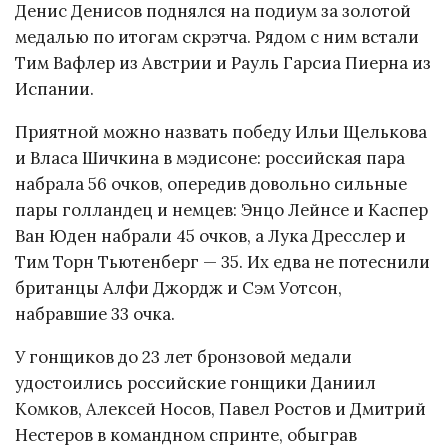
Денис Денисов поднялся на подиум за золотой
медалью по итогам скрэтча. Рядом с ним встали
Тим Вафлер из Австрии и Рауль Гарсиа Пиерна из
Испании.
Приятной можно назвать победу Ильи Щелькова
и Власа Шичкина в мэдисоне: российская пара
набрала 56 очков, опередив довольно сильные
пары голландец и немцев: Энцо Лейнсе и Каспер
Ван Юден набрали 45 очков, а Лука Дресслер и
Тим Торн Тьютенберг — 35. Их едва не потеснили
британцы Алфи Джордж и Сэм Уотсон,
набравшие 33 очка.
У гонщиков до 23 лет бронзовой медали
удостоились российские гонщики Даниил
Комков, Алексей Носов, Павел Ростов и Дмитрий
Нестеров в командном спринте, обыграв