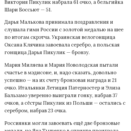
Виктория Пикулик набрала 61 очко, а бельгийка
Шари Боссьют — 51.
Дарья Малькова принимала поздравления и
слушала гимн России с золотой медалью на шее
по итогам скрэтча. Украинская велогонщица
Оксана Клячина завоевала серебро, а польская
гонщица Дарья Пикулик — бронзу.
Мария Миляева и Мария Новолодская пытали
счастье в мэдисоне, и, надо сказать, довольно
успешно — на их счету бронзовая награда и 21
очко. Итальянки Летиция Патерностер и Элиза
Бальзамо уверенно выиграли гонку, набрав 37
очков, а сёстры Пикулик из Польши — остались с
серебром, набрав 23 очка.
Россиянки могли завоевать ещё две бронзовые
медали, но Яна Тыщенко в спринте проиграла