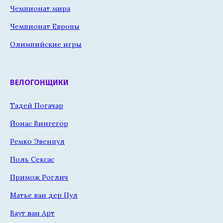
Чемпионат мира
Чемпионат Европы
Олимпийские игры
ВЕЛОГОНЩИКИ
Тадей Погачар
Йонас Вингегор
Ремко Эвенпул
Поль Сексас
Примож Роглич
Матье ван дер Пул
Ваут ван Арт