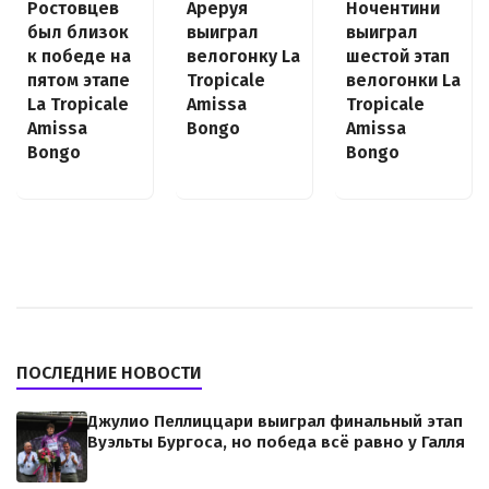
Ростовцев
Ареруя
Ночентини
был близок
выиграл
выиграл
к победе на
велогонку La
шестой этап
пятом этапе
Tropicale
велогонки La
La Tropicale
Amissa
Tropicale
Amissa
Bongo
Amissa
Bongo
Bongo
ПОСЛЕДНИЕ НОВОСТИ
Джулио Пеллиццари выиграл финальный этап
Вуэльты Бургоса, но победа всё равно у Галля