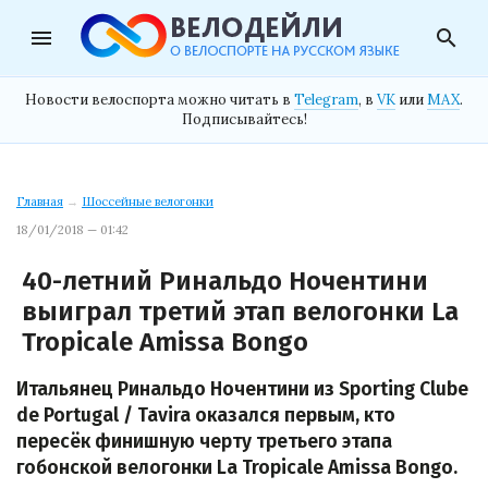
menu
search
Новости велоспорта можно читать в
Telegram
, в
VK
или
MAX
.
Подписывайтесь!
Главная
→
Шоссейные велогонки
18/01/2018 — 01:42
40-летний Ринальдо Ночентини
выиграл третий этап велогонки La
Tropicale Amissa Bongo
Итальянец Ринальдо Ночентини из Sporting Clube
de Portugal / Tavira оказался первым, кто
пересёк финишную черту третьего этапа
гобонской велогонки La Tropicale Amissa Bongo.