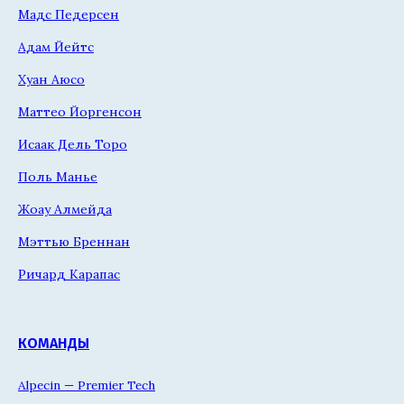
Мадс Педерсен
Адам Йейтс
Хуан Аюсо
Маттео Йоргенсон
Исаак Дель Торо
Поль Манье
Жоау Алмейда
Мэттью Бреннан
Ричард Карапас
КОМАНДЫ
Alpecin — Premier Tech