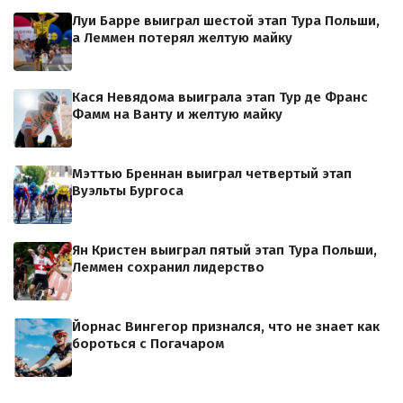
Луи Барре выиграл шестой этап Тура Польши,
а Леммен потерял желтую майку
Кася Невядома выиграла этап Тур де Франс
Фамм на Ванту и желтую майку
Мэттью Бреннан выиграл четвертый этап
Вуэльты Бургоса
Ян Кристен выиграл пятый этап Тура Польши,
Леммен сохранил лидерство
Йорнас Вингегор признался, что не знает как
бороться с Погачаром