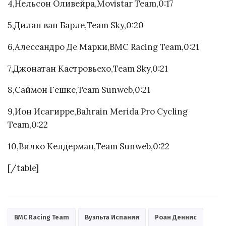
4,Нельсон Оливейра,Movistar Team,0:17
5,Дилан ван Барле,Team Sky,0:20
6,Алессандро Де Марки,BMC Racing Team,0:21
7,Джонатан Кастровьехо,Team Sky,0:21
8,Саймон Гешке,Team Sunweb,0:21
9,Ион Исагирре,Bahrain Merida Pro Cycling
Team,0:22
10,Вилко Келдерман,Team Sunweb,0:22
[/table]
BMC Racing Team
Вуэльта Испании
Роан Деннис