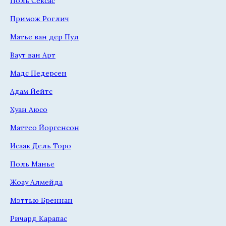
Поль Сексас
Примож Роглич
Матье ван дер Пул
Ваут ван Арт
Мадс Педерсен
Адам Йейтс
Хуан Аюсо
Маттео Йоргенсон
Исаак Дель Торо
Поль Манье
Жоау Алмейда
Мэттью Бреннан
Ричард Карапас