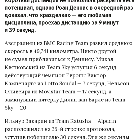
Короткая дистанция не позволяла раскрыть весь
потенциал, однако Роан Деннис в очередной раз
доказал, что «разделка» — его любимая
дисциплина, проехав дистанцию за 9 минут
и 39 секунд.
Австралиец из BMC Racing Team развил среднюю
скорость в 49,741 километра. Никто другой
не сумел приблизиться к Деннису. Михал
Квятковский из Team Sky уступил 6 секунд,
действующий чемпион Европы Виктор
Кампенартс из Lotto Soudal — 7 секунд, Нельсон
Оливейра из Movistar Team — 17 секунд, а
замкнувший пятёрку Дилан ван Барле из Team
Sky — 20.
Ильнур Закарин из Team Katusha — Alpecin
расположился на 35-й строчке протокола,
уступив победителю 30 секунд. Эти же секунды