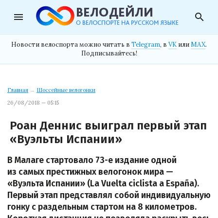
menu
search
Новости велоспорта можно читать в
Telegram
, в
VK
или
MAX
.
Подписывайтесь!
Главная
→
Шоссейные велогонки
26/08/2018 — 05:15
Роан Деннис выиграл первый этап
«Вуэльты Испании»
В Малаге стартовало 73-е издание одной
из самых престижных велогонок мира —
«Вуэльта Испании» (La Vuelta ciclista a España).
Первый этап представлял собой индивидуальную
гонку с раздельным стартом на 8 километров.