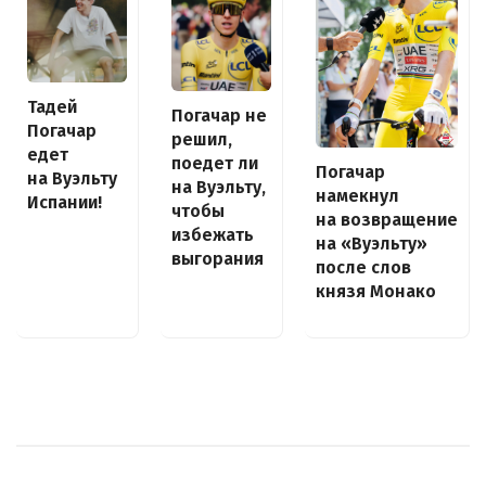
Тадей
Погачар не
Погачар
решил,
едет
поедет ли
Погачар
на Вуэльту
на Вуэльту,
намекнул
Испании!
чтобы
на возвращение
избежать
на «Вуэльту»
выгорания
после слов
князя Монако