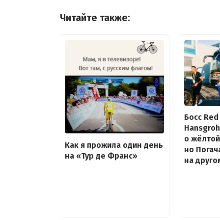
Читайте также:
Босс Red 
Hansgroh
о жёлтой
Как я прожила один день
но Погач
на «Тур де Франс»
на друго