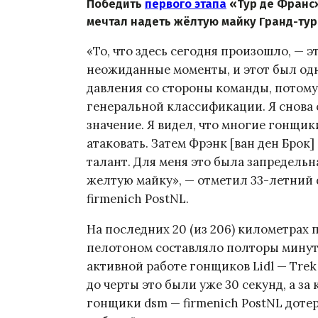
Победить
первого этапа
«Тур де Франс»
мечтал надеть жёлтую майку Гранд-тура
«То, что здесь сегодня произошло, — э
неожиданные моменты, и этот был одни
давления со стороны команды, потому
генеральной классификации. Я снова 
значение. Я видел, что многие гонщик
атаковать. Затем Фрэнк [ван ден Брок
талант. Для меня это была запредельн
желтую майку», — отметил 33-летний
firmenich PostNL.
На последних 20 (из 206) километрах 
пелотоном составляло полторы минут
активной работе гонщиков Lidl — Trek 
до черты это были уже 30 секунд, а за
гонщики dsm — firmenich PostNL дотер