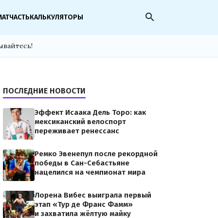
search
МАТЧАСТЬ
КАЛЬКУЛЯТОРЫ
ывайтесь!
ПОСЛЕДНИЕ НОВОСТИ
Эффект Исаака Дель Торо: как
мексиканский велоспорт
переживает ренессанс
Ремко Эвенепул после рекордной
победы в Сан-Себастьяне
нацелился на чемпионат мира
Лорена Вибес выиграла первый
этап «Тур де Франс Фамм»
и захватила жёлтую майку