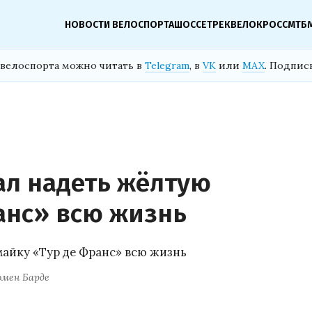
НОВОСТИ ВЕЛОСПОРТА
ШОССЕ
ТРЕК
ВЕЛОКРОСС
МТБ
велоспорта можно читать в
Telegram
, в
VK
или
MAX
. Подпис
ал надеть жёлтую
анс» всю жизнь
омен Барде