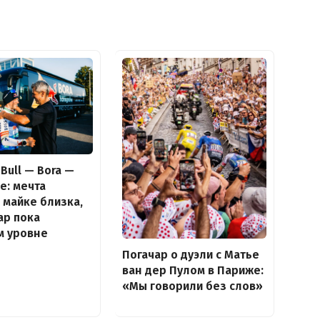
Bull — Bora —
e: мечта
 майке близка,
ар пока
м уровне
Погачар о дуэли с Матье
ван дер Пулом в Париже:
«Мы говорили без слов»