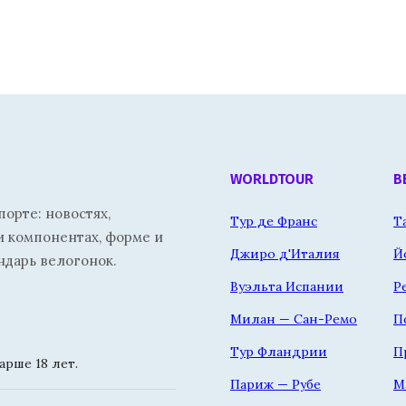
WORLDTOUR
В
орте: новостях,
Тур де Франс
Т
и компонентах, форме и
Джиро д'Италия
Й
ндарь велогонок.
Вуэльта Испании
Р
Милан — Сан-Ремо
П
Тур Фландрии
П
рше 18 лет.
Париж — Рубе
М