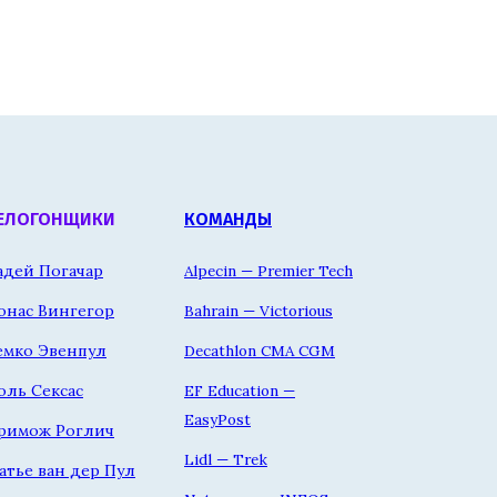
ЕЛОГОНЩИКИ
КОМАНДЫ
адей Погачар
Alpecin — Premier Tech
онас Вингегор
Bahrain — Victorious
емко Эвенпул
Decathlon CMA CGM
оль Сексас
EF Education —
EasyPost
римож Роглич
Lidl — Trek
атье ван дер Пул