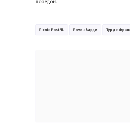
победой.
Picnic PostNL
Ромен Барде
Тур де Фран