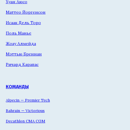
Хуан Аюсо
Маттео Йоргенсон
Исаак Дель Торо
Поль Манье
Жоау Алмейда
Мэттью Бреннан
Ричард Карапас
КОМАНДЫ
Alpecin — Premier Tech
Bahrain — Victorious
Decathlon CMA CGM