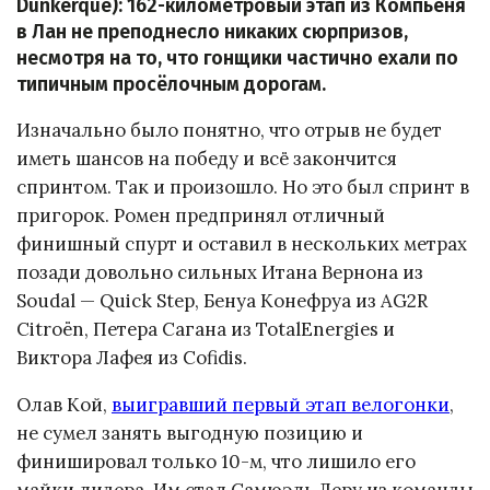
Dunkerque): 162-километровый этап из Компьеня
в Лан не преподнесло никаких сюрпризов,
несмотря на то, что гонщики частично ехали по
типичным просёлочным дорогам.
Изначально было понятно, что отрыв не будет
иметь шансов на победу и всё закончится
спринтом. Так и произошло. Но это был спринт в
пригорок. Ромен предпринял отличный
финишный спурт и оставил в нескольких метрах
позади довольно сильных Итана Вернона из
Soudal — Quick Step, Бенуа Конефруа из AG2R
Citroën, Петера Сагана из TotalEnergies и
Виктора Лафея из Cofidis.
Олав Кой,
выигравший первый этап велогонки
,
не сумел занять выгодную позицию и
финишировал только 10-м, что лишило его