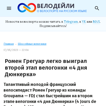
menu
search
Новости велоспорта можно читать в
Telegram
, в
VK
или
MAX
.
Подписывайтесь!
Главная
→
Шоссейные велогонки
17/05/2023 — 22:04
Ромен Грегуар легко выиграл
второй этап велогонки «4 дня
Дюнкерка»
Талантливый молодой французский
велосипедист Ромен Грегуар из команды
Groupama — FDJ стал быстрейшим на втором
этапе велогонки «4 дня Дюнкерка» (4 Jours de