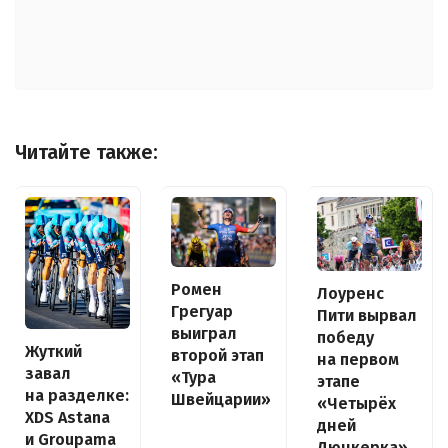
Читайте также:
Ромен
Лоуренс
Грегуар
Пити вырвал
выиграл
победу
Жуткий
второй этап
на первом
завал
«Тура
этапе
на разделке:
Швейцарии»
«Четырёх
XDS Astana
дней
и Groupama
Дюнкерка»