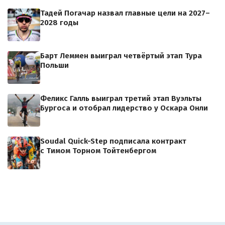
Тадей Погачар назвал главные цели на 2027–
2028 годы
Барт Леммен выиграл четвёртый этап Тура
Польши
Феликс Галль выиграл третий этап Вуэльты
Бургоса и отобрал лидерство у Оскара Онли
Soudal Quick-Step подписала контракт
с Тимом Торном Тойтенбергом