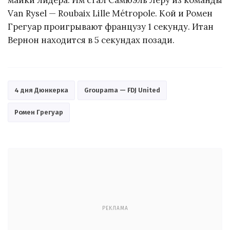
майки лидера. Им стал Самюэль Леру из команды
Van Rysel — Roubaix Lille Métropole. Кой и Ромен
Грегуар проигрывают французу 1 секунду. Итан
Вернон находится в 5 секундах позади.
4 дня Дюнкерка
Groupama — FDJ United
Ромен Грегуар
РЕКЛАМА