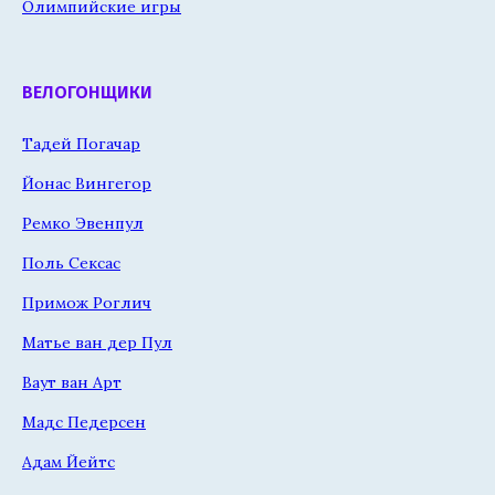
Олимпийские игры
ВЕЛОГОНЩИКИ
Тадей Погачар
Йонас Вингегор
Ремко Эвенпул
Поль Сексас
Примож Роглич
Матье ван дер Пул
Ваут ван Арт
Мадс Педерсен
Адам Йейтс