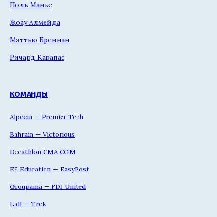
Поль Манье
Жоау Алмейда
Мэттью Бреннан
Ричард Карапас
КОМАНДЫ
Alpecin — Premier Tech
Bahrain — Victorious
Decathlon CMA CGM
EF Education — EasyPost
Groupama — FDJ United
Lidl — Trek