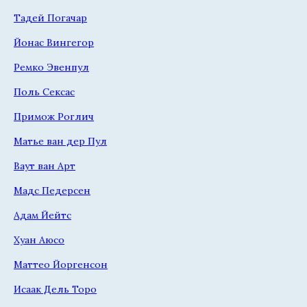
Тадей Погачар
Йонас Вингегор
Ремко Эвенпул
Поль Сексас
Примож Роглич
Матье ван дер Пул
Ваут ван Арт
Мадс Педерсен
Адам Йейтс
Хуан Аюсо
Маттео Йоргенсон
Исаак Дель Торо