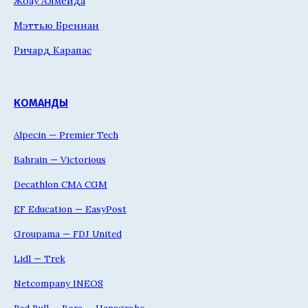
Жоау Алмейда
Мэттью Бреннан
Ричард Карапас
КОМАНДЫ
Alpecin — Premier Tech
Bahrain — Victorious
Decathlon CMA CGM
EF Education — EasyPost
Groupama — FDJ United
Lidl — Trek
Netcompany INEOS
Red Bull — Bora — Hansgrohe