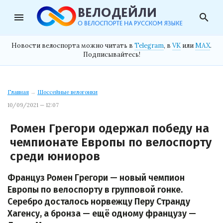
menu
search
Новости велоспорта можно читать в
Telegram
, в
VK
или
MAX
.
Подписывайтесь!
Главная
→
Шоссейные велогонки
10/09/2021 — 12:07
Ромен Грегори одержал победу на
чемпионате Европы по велоспорту
среди юниоров
Француз Ромен Грегори — новый чемпион
Европы по велоспорту в групповой гонке.
Серебро досталось норвежцу Перу Странду
Хагенсу, а бронза — ещё одному французу —