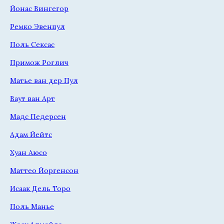
Йонас Вингегор
Ремко Эвенпул
Поль Сексас
Примож Роглич
Матье ван дер Пул
Ваут ван Арт
Мадс Педерсен
Адам Йейтс
Хуан Аюсо
Маттео Йоргенсон
Исаак Дель Торо
Поль Манье