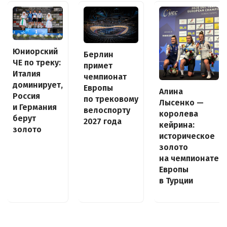
Юниорский
Берлин
ЧЕ по треку:
примет
Италия
чемпионат
доминирует,
Европы
Алина
Россия
по трековому
Лысенко —
и Германия
велоспорту
королева
берут
2027 года
кейрина:
золото
историческое
золото
на чемпионате
Европы
в Турции