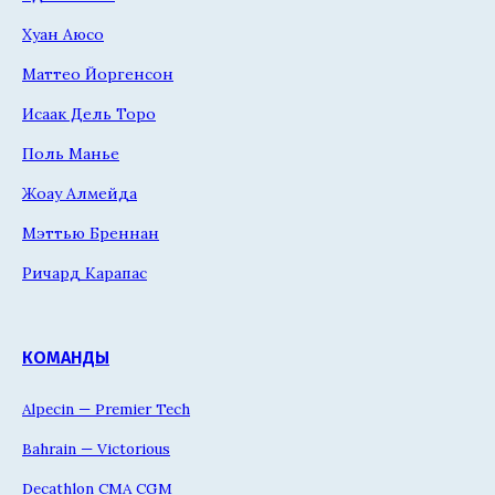
Хуан Аюсо
Маттео Йоргенсон
Исаак Дель Торо
Поль Манье
Жоау Алмейда
Мэттью Бреннан
Ричард Карапас
КОМАНДЫ
Alpecin — Premier Tech
Bahrain — Victorious
Decathlon CMA CGM