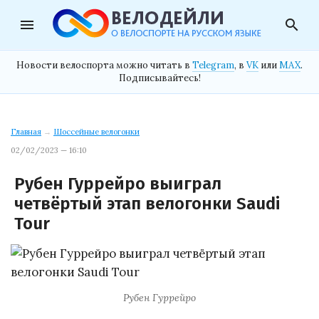
menu
search
Новости велоспорта можно читать в
Telegram
, в
VK
или
MAX
.
Подписывайтесь!
Главная
→
Шоссейные велогонки
02/02/2023 — 16:10
Рубен Гуррейро выиграл
четвёртый этап велогонки Saudi
Tour
Рубен Гуррейро