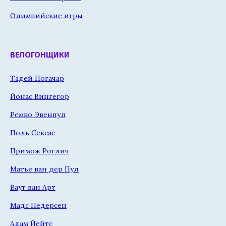
Олимпийские игры
ВЕЛОГОНЩИКИ
Тадей Погачар
Йонас Вингегор
Ремко Эвенпул
Поль Сексас
Примож Роглич
Матье ван дер Пул
Ваут ван Арт
Мадс Педерсен
Адам Йейтс