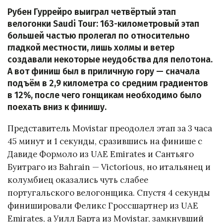
Рубен Гуррейро выиграл четвёртый этап
велогонки Saudi Tour: 163-километровый этап
большей частью пролегал по относительно
гладкой местности, лишь холмы и ветер
создавали некоторые неудобства для пелотона.
А вот финиш был в приличную гору — сначала
подъём в 2,9 километра со средним градиентов
в 12%, после чего гонщикам необходимо было
поехать вниз к финишу.
Представитель Movistar преодолел этап за 3 часа
45 минут и 1 секунды, сразившись на финише с
Давиде Формоло из UAE Emirates и Сантьяго
Буитраго из Bahrain — Victorious, но итальянец и
колумбиец оказались чуть слабее
португальского велогонщика. Спустя 4 секунды
финишировали Феликс Гроссшартнер из UAE
Emirates, а Уилл Барта из Movistar, замкнувший