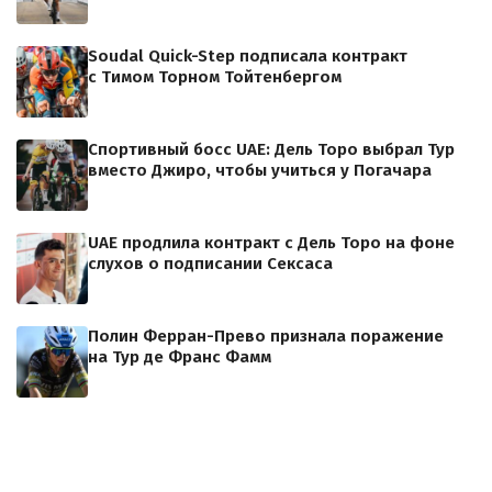
Soudal Quick-Step подписала контракт
с Тимом Торном Тойтенбергом
Спортивный босс UAE: Дель Торо выбрал Тур
вместо Джиро, чтобы учиться у Погачара
UAE продлила контракт с Дель Торо на фоне
слухов о подписании Сексаса
Полин Ферран-Прево признала поражение
на Тур де Франс Фамм