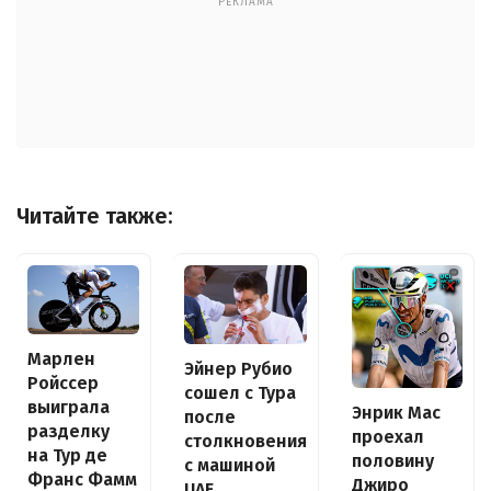
РЕКЛАМА
Читайте также:
Марлен
Эйнер Рубио
Ройссер
сошел с Тура
выиграла
Энрик Мас
после
разделку
проехал
столкновения
на Тур де
половину
с машиной
Франс Фамм
Джиро
UAE