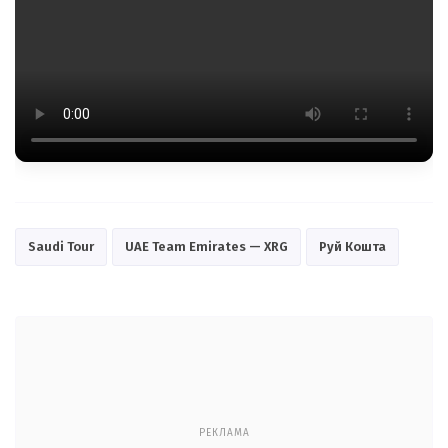
Saudi Tour
UAE Team Emirates — XRG
Руй Кошта
РЕКЛАМА