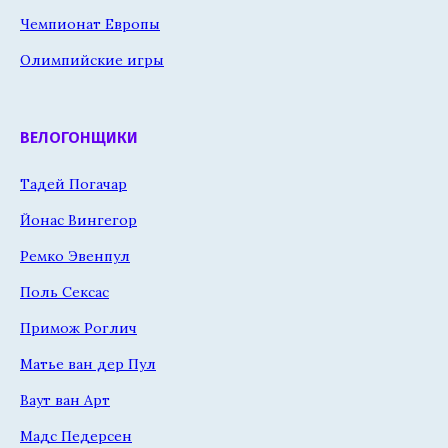
Чемпионат Европы
Олимпийские игры
ВЕЛОГОНЩИКИ
Тадей Погачар
Йонас Вингегор
Ремко Эвенпул
Поль Сексас
Примож Роглич
Матье ван дер Пул
Ваут ван Арт
Мадс Педерсен