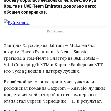
победу боролись несколько человек, но Руй
Кошта из UAE-Team Emirates довольно легко
обошёл соперников.
Руй Кошта
Хайнрих Хаусслер из Bahrain — McLaren был
вторым, Насер Буанни из Arkéa — Samsic —
третьим, а Том-Йелте Слагтер из B&B Hotels —
Vital Concept p/b KTM и Карлос Барберо из NTT
Pro Cycling вошли в пятёрку лучших.
В арабской велогонке принимает участие и
российская команда Gazprom — RusVelo, лучшим
представителей которой по итогам первого
этапа стал Сергей Чернецкий — 11-й результат.