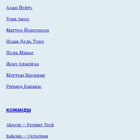
Адам Йейтс
Хуан Аюсо
Маттео Йоргенсон
Исаак Дель Торо
Поль Манье
Жоау Алмейда
Мэттью Бреннан
Ричард Карапас
КОМАНДЫ
Alpecin — Premier Tech
Bahrain — Victorious