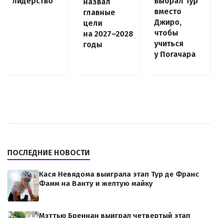
выбрал Тур
лидерство
назвал
вместо
главные
Джиро,
цели
чтобы
на 2027–2028
учиться
годы
у Погачара
ПОСЛЕДНИЕ НОВОСТИ
Кася Невядома выиграла этап Тур де Франс
Фамм на Ванту и желтую майку
Мэттью Бреннан выиграл четвертый этап