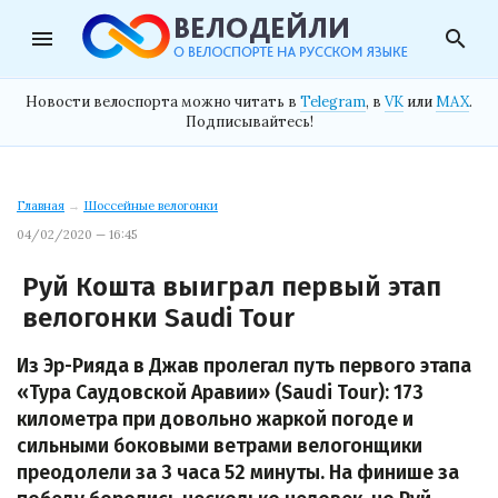
menu
search
Новости велоспорта можно читать в
Telegram
, в
VK
или
MAX
.
Подписывайтесь!
Главная
→
Шоссейные велогонки
04/02/2020 — 16:45
Руй Кошта выиграл первый этап
велогонки Saudi Tour
Из Эр-Рияда в Джав пролегал путь первого этапа
«Тура Саудовской Аравии» (Saudi Tour): 173
километра при довольно жаркой погоде и
сильными боковыми ветрами велогонщики
преодолели за 3 часа 52 минуты. На финише за