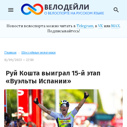
menu
search
Новости велоспорта можно читать в
Telegram
, в
VK
или
MAX
.
Подписывайтесь!
Главная
→
Шоссейные велогонки
11/09/2023 — 22:50
Руй Кошта выиграл 15-й этап
«Вуэльты Испании»