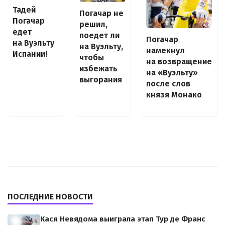
Тадей
Погачар не
Погачар
решил,
едет
поедет ли
Погачар
на Вуэльту
на Вуэльту,
намекнул
Испании!
чтобы
на возвращение
избежать
на «Вуэльту»
выгорания
после слов
князя Монако
ПОСЛЕДНИЕ НОВОСТИ
Кася Невядома выиграла этап Тур де Франс