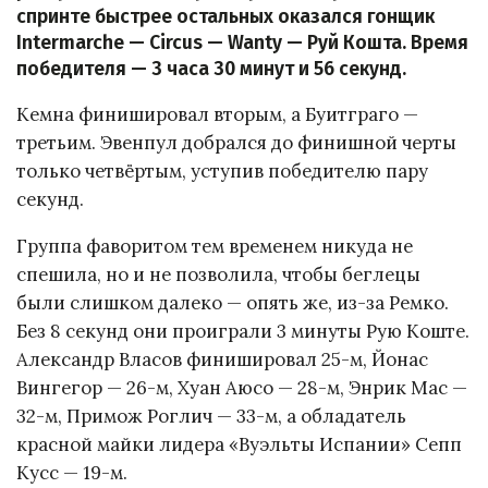
спринте быстрее остальных оказался гонщик
Intermarche — Circus — Wanty — Руй Кошта. Время
победителя — 3 часа 30 минут и 56 секунд.
Кемна финишировал вторым, а Буитграго —
третьим. Эвенпул добрался до финишной черты
только четвёртым, уступив победителю пару
секунд.
Группа фаворитом тем временем никуда не
спешила, но и не позволила, чтобы беглецы
были слишком далеко — опять же, из-за Ремко.
Без 8 секунд они проиграли 3 минуты Рую Коште.
Александр Власов финишировал 25-м, Йонас
Вингегор — 26-м, Хуан Аюсо — 28-м, Энрик Мас —
32-м, Примож Роглич — 33-м, а обладатель
красной майки лидера «Вуэльты Испании» Сепп
Кусс — 19-м.