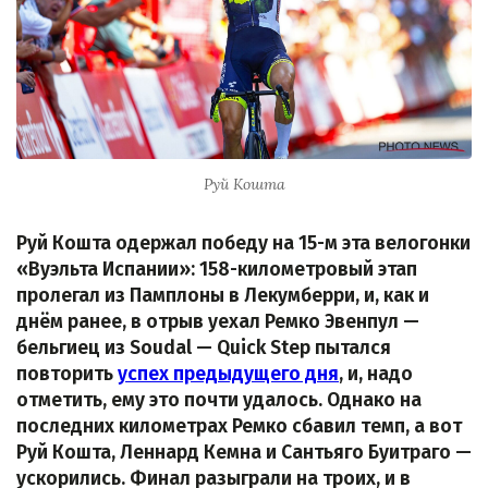
Руй Кошта
Руй Кошта одержал победу на 15-м эта велогонки
«Вуэльта Испании»: 158-километровый этап
пролегал из Памплоны в Лекумберри, и, как и
днём ранее, в отрыв уехал Ремко Эвенпул —
бельгиец из Soudal — Quick Step пытался
повторить
успех предыдущего дня
, и, надо
отметить, ему это почти удалось. Однако на
последних километрах Ремко сбавил темп, а вот
Руй Кошта, Леннард Кемна и Сантьяго Буитраго —
ускорились. Финал разыграли на троих, и в