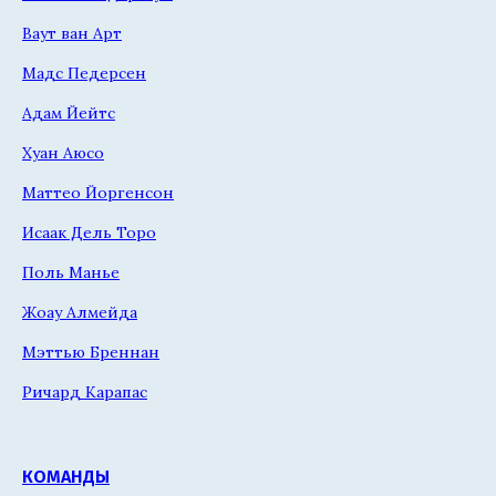
Ваут ван Арт
Мадс Педерсен
Адам Йейтс
Хуан Аюсо
Маттео Йоргенсон
Исаак Дель Торо
Поль Манье
Жоау Алмейда
Мэттью Бреннан
Ричард Карапас
КОМАНДЫ