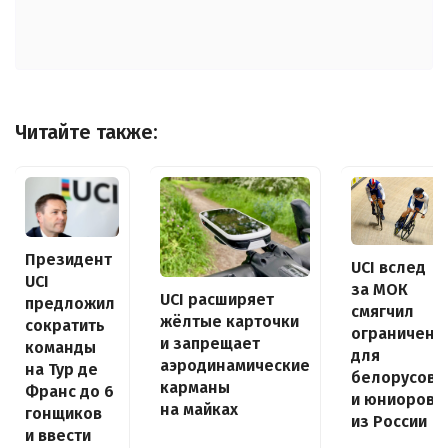
Читайте также:
Президент
UCI вслед
UCI
за МОК
UCI расширяет
предложил
смягчил
жёлтые карточки
сократить
ограничени
и запрещает
команды
для
аэродинамические
на Тур де
белорусов
карманы
Франс до 6
и юниоров
на майках
гонщиков
из России
и ввести