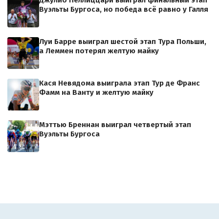
Джулио Пеллиццари выиграл финальный этап
Вуэльты Бургоса, но победа всё равно у Галля
Луи Барре выиграл шестой этап Тура Польши,
а Леммен потерял желтую майку
Кася Невядома выиграла этап Тур де Франс
Фамм на Ванту и желтую майку
Мэттью Бреннан выиграл четвертый этап
Вуэльты Бургоса