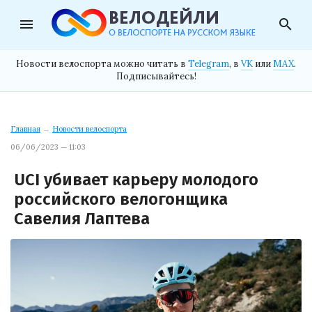
menu
search
Новости велоспорта можно читать в
Telegram
, в
VK
или
MAX
.
Подписывайтесь!
Главная
→
Новости велоспорта
06/06/2023 — 11:03
UCI убивает карьеру молодого
российского велогонщика
Савелия Лаптева