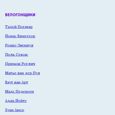
ВЕЛОГОНЩИКИ
Тадей Погачар
Йонас Вингегор
Ремко Эвенпул
Поль Сексас
Примож Роглич
Матье ван дер Пул
Ваут ван Арт
Мадс Педерсен
Адам Йейтс
Хуан Аюсо