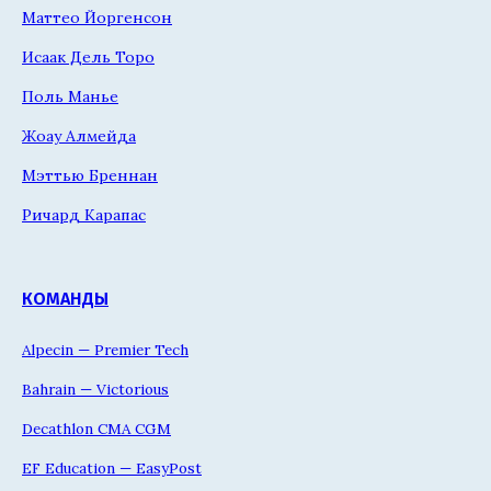
Маттео Йоргенсон
Исаак Дель Торо
Поль Манье
Жоау Алмейда
Мэттью Бреннан
Ричард Карапас
КОМАНДЫ
Alpecin — Premier Tech
Bahrain — Victorious
Decathlon CMA CGM
EF Education — EasyPost