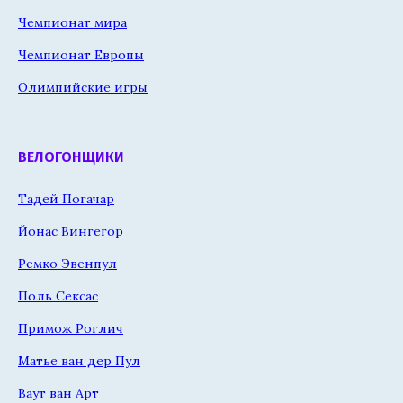
Чемпионат мира
Чемпионат Европы
Олимпийские игры
ВЕЛОГОНЩИКИ
Тадей Погачар
Йонас Вингегор
Ремко Эвенпул
Поль Сексас
Примож Роглич
Матье ван дер Пул
Ваут ван Арт