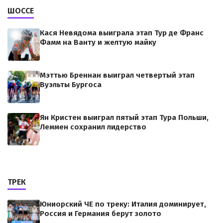
ШОССЕ
Кася Невядома выиграла этап Тур де Франс
Фамм на Ванту и желтую майку
Мэттью Бреннан выиграл четвертый этап
Вуэльты Бургоса
Ян Кристен выиграл пятый этап Тура Польши,
Леммен сохранил лидерство
ТРЕК
Юниорский ЧЕ по треку: Италия доминирует,
Россия и Германия берут золото