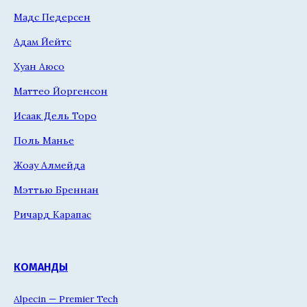
Мадс Педерсен
Адам Йейтс
Хуан Аюсо
Маттео Йоргенсон
Исаак Дель Торо
Поль Манье
Жоау Алмейда
Мэттью Бреннан
Ричард Карапас
КОМАНДЫ
Alpecin — Premier Tech