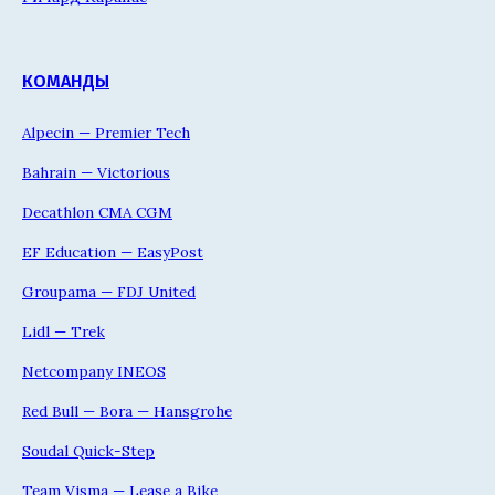
КОМАНДЫ
Alpecin — Premier Tech
Bahrain — Victorious
Decathlon CMA CGM
EF Education — EasyPost
Groupama — FDJ United
Lidl — Trek
Netcompany INEOS
Red Bull — Bora — Hansgrohe
Soudal Quick-Step
Team Visma — Lease a Bike