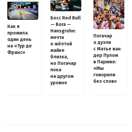
Босс Red Bull
— Bora —
Как я
Hansgrohe:
прожила
Погачар
мечта
один день
о дуэли
о жёлтой
на «Тур де
с Матье ван
майке
Франс»
дер Пулом
близка,
в Париже:
но Погачар
«Мы
пока
говорили
на другом
без слов»
уровне