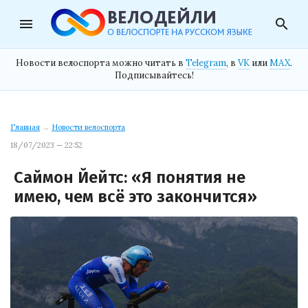
menu
search
Новости велоспорта можно читать в
Telegram
, в
VK
или
MAX
.
Подписывайтесь!
Главная
→
Новости велоспорта
18/07/2023 — 22:52
Саймон Йейтс: «Я понятия не
имею, чем всё это закончится»