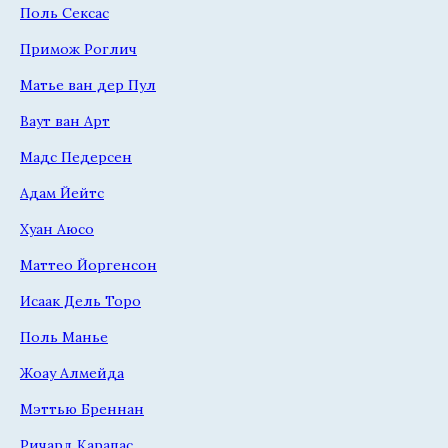
Поль Сексас
Примож Роглич
Матье ван дер Пул
Ваут ван Арт
Мадс Педерсен
Адам Йейтс
Хуан Аюсо
Маттео Йоргенсон
Исаак Дель Торо
Поль Манье
Жоау Алмейда
Мэттью Бреннан
Ричард Карапас