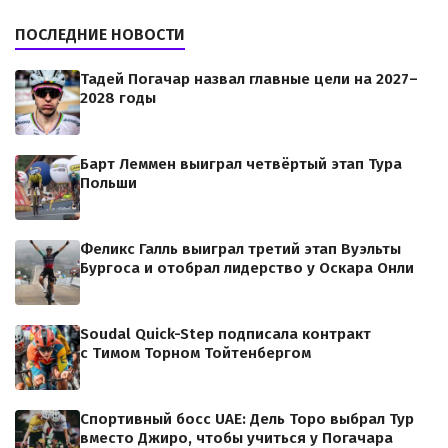
ПОСЛЕДНИЕ НОВОСТИ
Тадей Погачар назвал главные цели на 2027–
2028 годы
Барт Леммен выиграл четвёртый этап Тура
Польши
Феликс Галль выиграл третий этап Вуэльты
Бургоса и отобрал лидерство у Оскара Онли
Soudal Quick-Step подписала контракт
с Тимом Торном Тойтенбергом
Спортивный босс UAE: Дель Торо выбрал Тур
вместо Джиро, чтобы учиться у Погачара