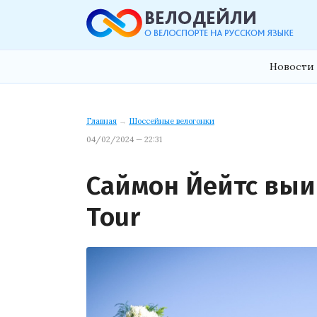
Новости 
Главная
→
Шоссейные велогонки
04/02/2024 — 22:31
Саймон Йейтс выи
Tour