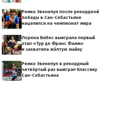
Ремко Эвенепул после рекордной
победы в Сан-Себастьяне
нацелился на чемпионат мира
Лорена Вибес выиграла первый
этап «Тур де Франс Фамм»
и захватила жёлтую майку
Ремко Эвенепул в рекордный
четвёртый раз выиграл Классику
Сан-Себастьяна