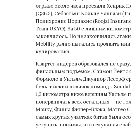
отрыве около часа проехали Хенрик Пе
(Q36.5), Себастьян Кольце Чангизи (Tu
Полихронис Цорцакис (Roojai Insuran
Team UKYO). За 50 с лишним километ
закончилось. Но не закончились атаки
Mobility рьяно пытались проявить ини
купировались.
Квартет лидеров образовался не сраз
финальным подъёмом. Саймон Йейтс ст
Формоло и Уильям Джуниор Лесерф сра
бельгийский новичок команды Soudal —
1,2 километра ниже вершины Уильям п
понервничать всех остальных — не то
Майку, Финна Фишер-Блэка, Маттео С
самых крутых участках битва была ос
уступать, понимая, что секундная сла