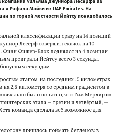
 в компании Уильяма Джуниора Лесерфа из
а и Рафала Майки из UAE Emirates. На
ции по горной местности Йейтсу понадобилось
ральной классификации сразу на 14 позиций
Джуниор Лесерф совершил скачок на 10
м. Финн Фишер-Блэк поднялся на 4 позиции
ильям проиграли Йейтсу всего 3 секунды.
 бонусным секундам.
простым этапом: на последних 15 километрах
на 2,8 километра со средним градиентом в
 Изначально было понятно, что Тим Мерлир из
спринтерских этапа — третий и четвёртый, —
 Хотя команда сделала всё возможное для
пелотону пришлось поймать беглецов: в