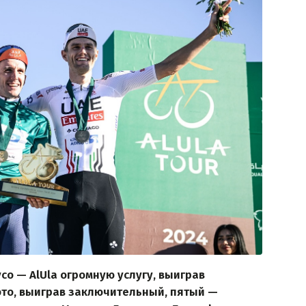
co — AlUla огромную услугу, выиграв
 это, выиграв заключительный, пятый —