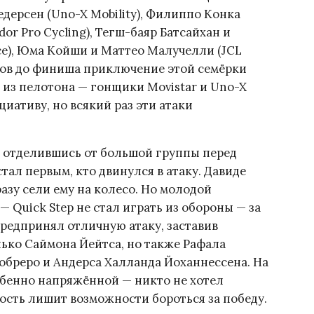
дерсен (Uno-X Mobility), Филиппо Конка
dor Pro Cycling), Тегш-баяр Батсайхан и
ce), Юма Койши и Маттео Малучелли (JCL
ров до финиша приключение этой семёрки
 из пелотона — гонщики Movistar и Uno-X
циативу, но всякий раз эти атаки
у, отделившись от большой группы перед
ал первым, кто двинулся в атаку. Давиде
зу сели ему на колесо. Но молодой
 Quick Step не стал играть из обороны — за
редпринял отличную атаку, заставив
лько Саймона Йейтса, но также Рафала
обреро и Андерса Халланда Йоханнессена. На
обенно напряжённой — никто не хотел
бость лишит возможности бороться за победу.