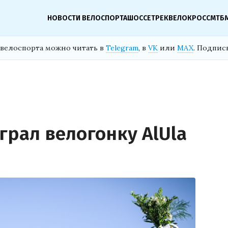
НОВОСТИ ВЕЛОСПОРТА
ШОССЕ
ТРЕК
ВЕЛОКРОСС
МТБ
велоспорта можно читать в
Telegram
, в
VK
или
MAX
. Подпис
грал велогонку AlUla