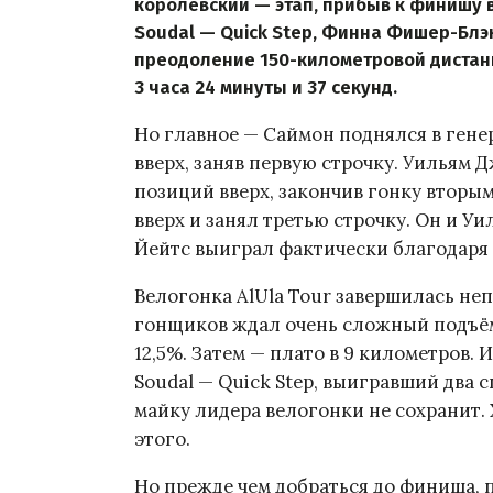
королевский — этап, прибыв к финишу
Soudal — Quick Step, Финна Фишер-Блэк
преодоление 150-километровой дистан
3 часа 24 минуты и 37 секунд.
Но главное — Саймон поднялся в гене
вверх, заняв первую строчку. Уильям 
позиций вверх, закончив гонку вторы
вверх и занял третью строчку. Он и У
Йейтс выиграл фактически благодаря
Велогонка AlUla Tour завершилась не
гонщиков ждал очень сложный подъём 
12,5%. Затем — плато в 9 километров.
Soudal — Quick Step, выигравший два 
майку лидера велогонки не сохранит.
этого.
Но прежде чем добраться до финиша, 