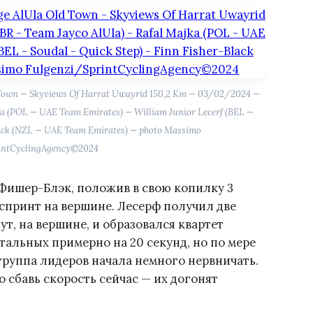
ld Town — Skyviews Of Harrat Uwayrid 150,2 Km — 03/02/2024 —
ka (POL — UAE Team Emirates) — William Junior Lecerf (BEL —
lack (NZL — UAE Team Emirates) — photo Massimo
intCyclingAgency©2024
Фишер-Блэк, положив в свою копилку 3
спринт на вершине. Лесерф получил две
ут, на вершине, и образовался квартет
тальных примерно на 20 секунд, но по мере
руппа лидеров начала немного нервничать.
о сбавь скорость сейчас — их догонят