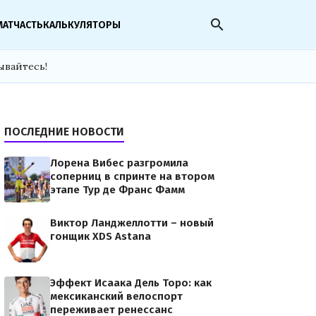
search
МАТЧАСТЬ
КАЛЬКУЛЯТОРЫ
ывайтесь!
ПОСЛЕДНИЕ НОВОСТИ
Лорена Вибес разгромила
соперниц в спринте на втором
этапе Тур де Франс Фамм
Виктор Ланджеллотти – новый
гонщик XDS Astana
Эффект Исаака Дель Торо: как
мексиканский велоспорт
переживает ренессанс