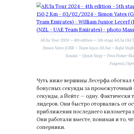
AlUla Tour 2024 — 4th edition — 5th stage AlUla O
Simon Yates (GBR — Team Jayco AlUla) — Rafal Maj
Soudal — Quick Step) — Finn Fisher-B
Fulgenzi/Spr
Чуть ниже вершины Лесерфа обогнал 
бонусных секунды за промежуточный 
секунды, а Йейтс — одну. Фактически т
лидеров. Они быстро оторвались от ос
приближения последнего километра г
Они работали вместе, понимая и то, чт
соперники.