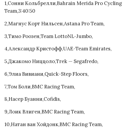
1,Сонни Кольбрелли,Bahrain Merida Pro Cycling
Team,3:40:50
2,Магнус Корт Нильсен,Astana Pro Team,
3,Тимо Роозен,Team LottoNL-Jumbo,
4,Александр Кристофф,UAE-Team Emirates,
5,Джакомо Ниццоло,Trek — Segafredo,
6,Элиа Вивиани,Quick-Step Floors,
7,Том Боли,BMC Racing Team,
8,Насер Буанни,Cofidis,
9,Лоик Влиген,BMC Racing Team,
10,Натан ван Хойдонк,BMC Racing Team,