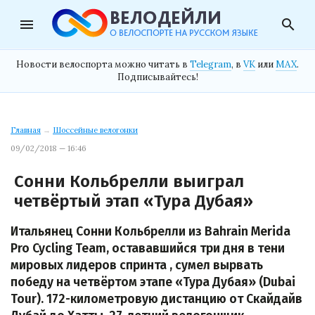
menu
search
Новости велоспорта можно читать в
Telegram
, в
VK
или
MAX
.
Подписывайтесь!
Главная
→
Шоссейные велогонки
09/02/2018 — 16:46
Сонни Кольбрелли выиграл
четвёртый этап «Тура Дубая»
Итальянец Сонни Кольбрелли из Bahrain Merida
Pro Cycling Team, остававшийся три дня в тени
мировых лидеров спринта , сумел вырвать
победу на четвёртом этапе «Тура Дубая» (Dubai
Tour). 172-километровую дистанцию от Скайдайв