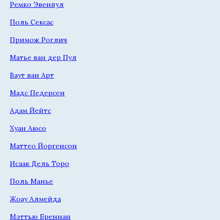
Ремко Эвенпул
Поль Сексас
Примож Роглич
Матье ван дер Пул
Ваут ван Арт
Мадс Педерсен
Адам Йейтс
Хуан Аюсо
Маттео Йоргенсон
Исаак Дель Торо
Поль Манье
Жоау Алмейда
Мэттью Бреннан