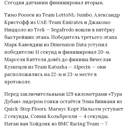
Сегодня датчанин финишировал вторым.
Тимо Роозен из Team LottoNL-Jumbo, Александр
Кристофф из UAE-Team Emirates и Джакомо
Ниццоло из Trek — Segafredo вошли в пятёрку
быстрейших этапа. Победитель третьего этапа
Марк Кавендиш из Dimension Data уступил
победителю 11 секунд и финишировал 20-м.
Марселя Киттеля довёз до финиша Вячеслав
Кузнецов из Team Katusha — Alpecin — они
расположились на 22-м и 23-м месте в
протоколе.
Перед заключительными 129 километрами «Тура
Дубая» лидером гонки остаётся Элиа Вивиани из
Quick-Step Floors. Магнус Корт Нильсен уступает
2 секунды, Сонни Кольбрелли — 4 секунды,
Натан ван Хойдонк из BMC Racing Team — 7