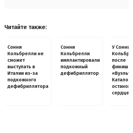
Читайте также:
Сонни
Сонни
У Сонни
Кольбрелли не
Кольбрелли
Кольбре
сможет
имплантировали
после
выступать в
подкожный
финиша 
Италии из-за
дефибриллятор
«Вуэльт
подкожного
Каталон
дефибриллятора
останов
сердце