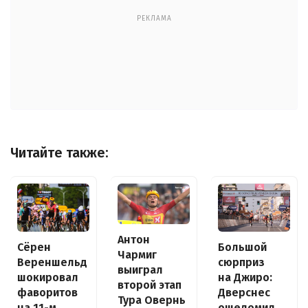
РЕКЛАМА
Читайте также:
Антон
Сёрен
Большой
Чармиг
Вереншельд
сюрприз
выиграл
шокировал
на Джиро:
второй этап
фаворитов
Дверснес
Тура Овернь
на 11-м
ошеломил