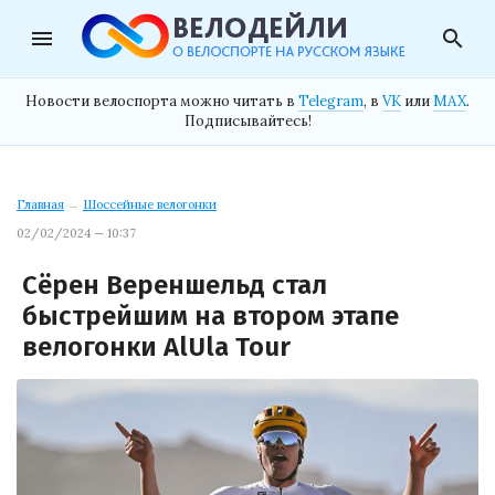
menu
search
Новости велоспорта можно читать в
Telegram
, в
VK
или
MAX
.
Подписывайтесь!
Главная
→
Шоссейные велогонки
02/02/2024 — 10:37
Сёрен Вереншельд стал
быстрейшим на втором этапе
велогонки AlUla Tour