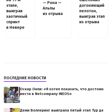
— Рона —
этапе,
догоняющий
Альпы
выиграв
пелотон,
из отрыва
хаотичный
выиграв этап
спринт
из отрыва
в Невере
ПОСЛЕДНИЕ НОВОСТИ
Оскар Онли: «Я хотел показать, что достоин
места в Netcompany INEOS»
Деми Воллеринг выиграла пятый этап Тур де