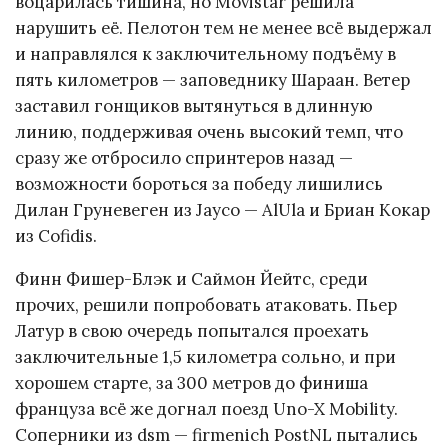
воцарилась тишина, но Movistar решила
нарушить её. Пелотон тем не менее всё выдержал
и направлялся к заключительному подъёму в
пять километров — заповеднику Шараан. Ветер
заставил гонщиков вытянуться в длинную
линию, поддерживая очень высокий темп, что
сразу же отбросило спринтеров назад —
возможности бороться за победу лишились
Дилан Груневеген из Jayco — AlUla и Бриан Кокар
из Cofidis.
Финн Фишер-Блэк и Саймон Йейтс, среди
прочих, решили попробовать атаковать. Пьер
Латур в свою очередь попытался проехать
заключительные 1,5 километра сольно, и при
хорошем старте, за 300 метров до финиша
француза всё же догнал поезд Uno-X Mobility.
Соперники из dsm — firmenich PostNL пытались