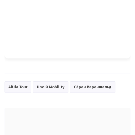
AlUla Tour
Uno-X Mobility
Сёрен Вереншельд