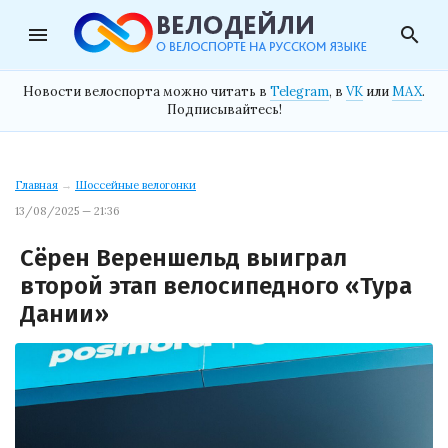
menu
search
Новости велоспорта можно читать в
Telegram
, в
VK
или
MAX
.
Подписывайтесь!
Главная
→
Шоссейные велогонки
13/08/2025 — 21:36
Сёрен Вереншельд выиграл
второй этап велосипедного «Тура
Дании»