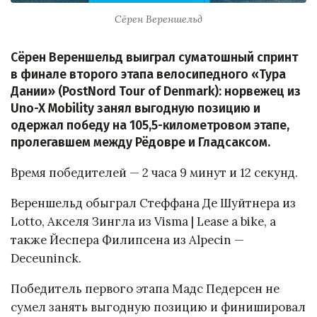
Сёрен Вереншельд
Сёрен Вереншельд выиграл суматошный спринт
в финале второго этапа велосипедного «Тура
Дании» (PostNord Tour of Denmark): норвежец из
Uno-X Mobility занял выгодную позицию и
одержал победу на 105,5-километровом этапе,
пролегавшем между Рёдовре и Гладсаксом.
Время победителей — 2 часа 9 минут и 12 секунд.
Вереншельд обыграл Стеффана Де Шуйтнера из
Lotto, Акселя Зингла из Visma | Lease a bike, а
также Йеспера Филипсена из Alpecin —
Deceuninck.
Победитель первого этапа Мадс Педерсен не
сумел занять выгодную позицию и финишировал