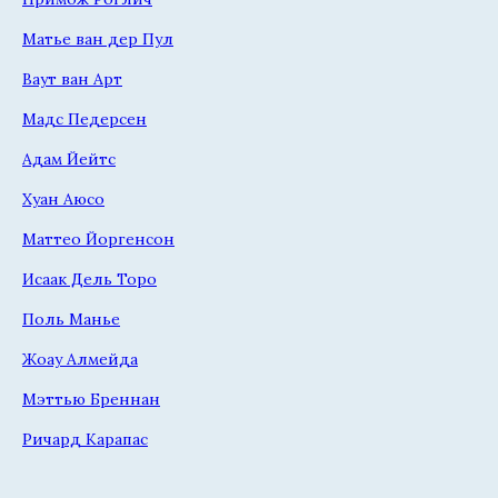
Матье ван дер Пул
Ваут ван Арт
Мадс Педерсен
Адам Йейтс
Хуан Аюсо
Маттео Йоргенсон
Исаак Дель Торо
Поль Манье
Жоау Алмейда
Мэттью Бреннан
Ричард Карапас