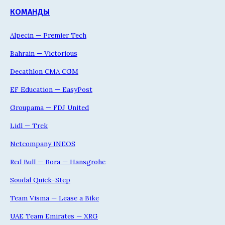
КОМАНДЫ
Alpecin — Premier Tech
Bahrain — Victorious
Decathlon CMA CGM
EF Education — EasyPost
Groupama — FDJ United
Lidl — Trek
Netcompany INEOS
Red Bull — Bora — Hansgrohe
Soudal Quick-Step
Team Visma — Lease a Bike
UAE Team Emirates — XRG