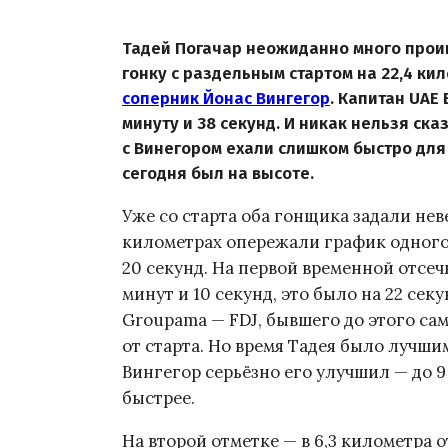
Тадей Погачар неожиданно много проиг
гонку с раздельным стартом на 22,4 ки
соперник Йонас Вингегор
. Капитан UAE
минуту и 38 секунд. И никак нельзя ска
с Винегором ехали слишком быстро для 
сегодня был на высоте.
Уже со старта оба гонщика задали не
километрах опережали график одного 
20 секунд. На первой временной отсеч
минут и 10 секунд, это было на 22 се
Groupama — FDJ, бывшего до этого сам
от старта. Но время Тадея было лучши
Вингегор серьёзно его улучшил — до 9 
быстрее.
На второй отметке — в 6,3 километра