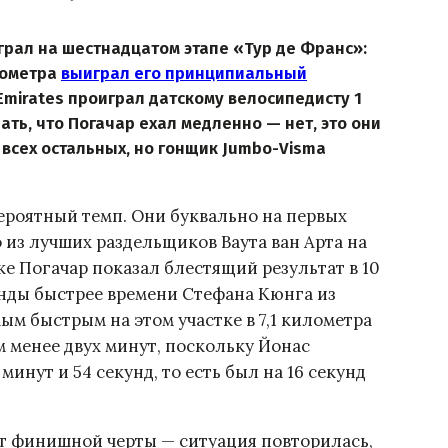
рал на шестнадцатом этапе «Тур де Франс»:
лометра
выиграл его принципиальный
 Emirates проиграл датскому велосипедисту 1
зать, что Погачар ехал медленно — нет, это они
всех остальных, но гонщик Jumbo-Visma
вероятный темп. Они буквально на первых
из лучших раздельщиков Ваута ван Арта на
ке Погачар показал блестящий результат в 10
кунды быстрее времени Стефана Кюнга из
ым быстрым на этом участке в 7,1 километра
м менее двух минут, поскольку Йонас
минут и 54 секунд, то есть был на 16 секунд
 от финишной черты — ситуация повторилась,