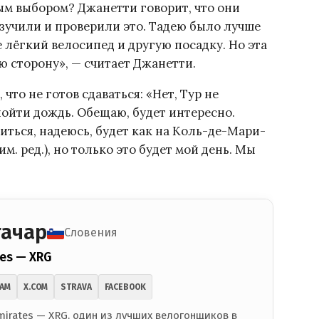
ым выбором? Джанетти говорит, что они
изучили и проверили это. Тадею было лучше
 лёгкий велосипед и другую посадку. Но эта
ю сторону», — считает Джанетти.
то не готов сдаваться: «Нет, Тур не
 пойти дождь. Обещаю, будет интересно.
читься, надеюсь, будет как на Коль-де-Мари-
м. ред.), но только это будет мой день. Мы
гачар
Словения
es — XRG
RAM
X.COM
STRAVA
FACEBOOK
irates — XRG, один из лучших велогонщиков в