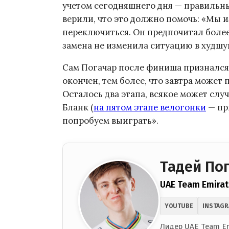
учетом сегодняшнего дня — правильн
верили, что это должно помочь: «Мы 
переключиться. Он предпочитал более
замена не изменила ситуацию в худшу
Сам Погачар после финиша признался, ч
окончен, тем более, что завтра может
Осталось два этапа, всякое может слу
Бланк (
на пятом этапе велогонки
— при
попробуем выиграть».
Тадей По
UAE Team Emirat
YOUTUBE
INSTAG
Лидер UAE Team Em