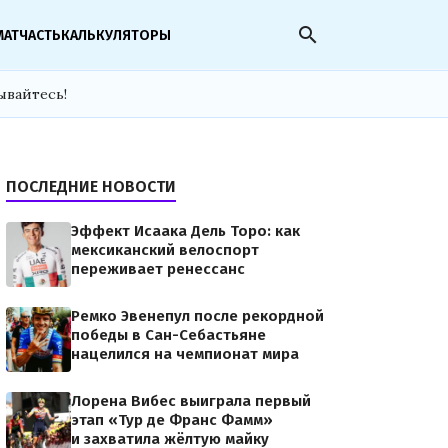
search
МАТЧАСТЬ
КАЛЬКУЛЯТОРЫ
ывайтесь!
ПОСЛЕДНИЕ НОВОСТИ
Эффект Исаака Дель Торо: как
мексиканский велоспорт
переживает ренессанс
Ремко Эвенепул после рекордной
победы в Сан-Себастьяне
нацелился на чемпионат мира
Лорена Вибес выиграла первый
этап «Тур де Франс Фамм»
и захватила жёлтую майку