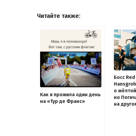
Читайте также:
Босс Red 
Hansgroh
о жёлтой
Как я прожила один день
но Погач
на «Тур де Франс»
на друго