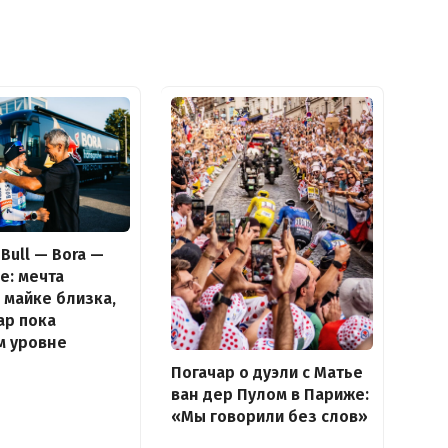
Bull — Bora —
e: мечта
 майке близка,
ар пока
м уровне
Погачар о дуэли с Матье
ван дер Пулом в Париже:
«Мы говорили без слов»