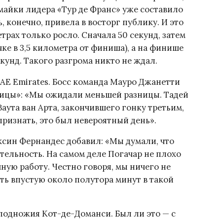
айки лидера «Тур де Франс» уже составило
, конечно, привела в восторг публику. И это
рах только росло. Сначала 50 секунд, затем
ечке в 3,5 километра от финиша), а на финише
екунд. Такого разгрома никто не ждал.
UAE Emirates. Босс команда Мауро Джанетти
ницы»: «Мы ожидали меньшей разницы. Тадей
аута ван Арта, закончившего гонку третьим,
признать, это был невероятный день».
син Фернандес добавил: «Мы думали, что
ельность. На самом деле Погачар не плохо
ную работу. Честно говоря, мы ничего не
ть впустую около полутора минут в такой
подножия Кот-де-Доманси. Был ли это — с