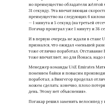
но преимущество обладателя жёлтой м
31 секунду. Эта впечатляющая скорость
преимущество на следующих 6 километ
— 1 минута и 5 секунд (на третьей отс
Погачар проиграл уже 1 минуту и 38 с
И в первую очередь не ждали в стане 
признался, что ожидал «меньшей раз
тоже отлично поработал. Отставание В
тоже впечатляет, но для Йонаса, надо 
Менеджер команды UAE Emirates Матк
поменяем байки и повысим производит
поработал, а Вингегор проделал отлич
можем сделать: конечно, плохо потеря
день. Этому нет объяснения».
Погакар решил заменить велосипед у 