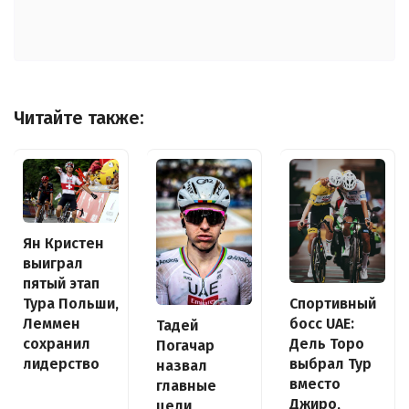
Читайте также:
Ян Кристен
выиграл
пятый этап
Спортивный
Тура Польши,
босс UAE:
Леммен
Тадей
Дель Торо
сохранил
Погачар
выбрал Тур
лидерство
назвал
вместо
главные
Джиро,
цели