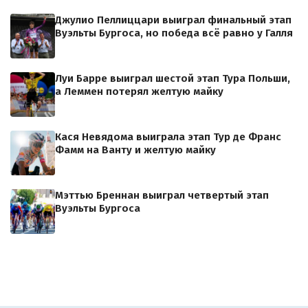
Джулио Пеллиццари выиграл финальный этап
Вуэльты Бургоса, но победа всё равно у Галля
Луи Барре выиграл шестой этап Тура Польши,
а Леммен потерял желтую майку
Кася Невядома выиграла этап Тур де Франс
Фамм на Ванту и желтую майку
Мэттью Бреннан выиграл четвертый этап
Вуэльты Бургоса