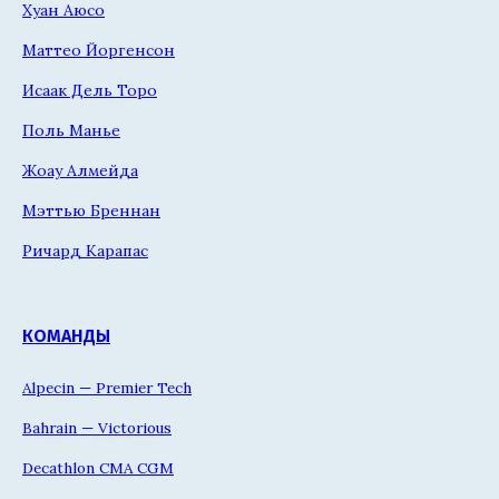
Хуан Аюсо
Маттео Йоргенсон
Исаак Дель Торо
Поль Манье
Жоау Алмейда
Мэттью Бреннан
Ричард Карапас
КОМАНДЫ
Alpecin — Premier Tech
Bahrain — Victorious
Decathlon CMA CGM