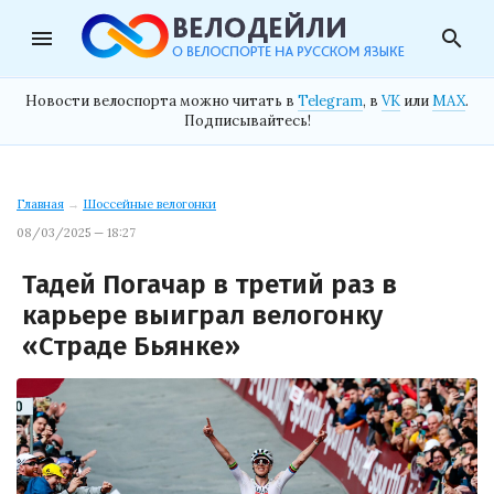
menu
search
Новости велоспорта можно читать в
Telegram
, в
VK
или
MAX
.
Подписывайтесь!
Главная
→
Шоссейные велогонки
08/03/2025 — 18:27
Тадей Погачар в третий раз в
карьере выиграл велогонку
«Страде Бьянке»