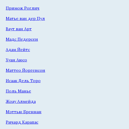
Примож Роглич
Матье ван дер Пул
Ваут ван Арт
Мадс Педерсен
Адам Йейтс
Хуан Аюсо
Маттео Йоргенсон
Исаак Дель Торо
Поль Манье
Жоау Алмейда
Мэттью Бреннан
Ричард Карапас