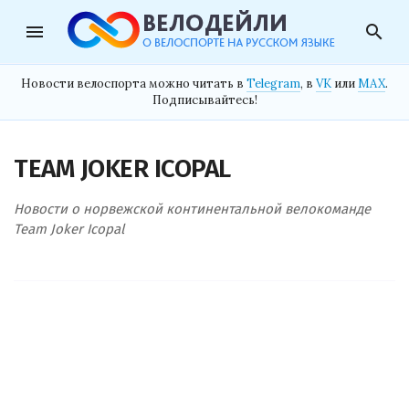
menu
search
Новости велоспорта можно читать в
Telegram
, в
VK
или
MAX
.
Подписывайтесь!
TEAM JOKER ICOPAL
Новости о норвежской континентальной велокоманде
Team Joker Icopal