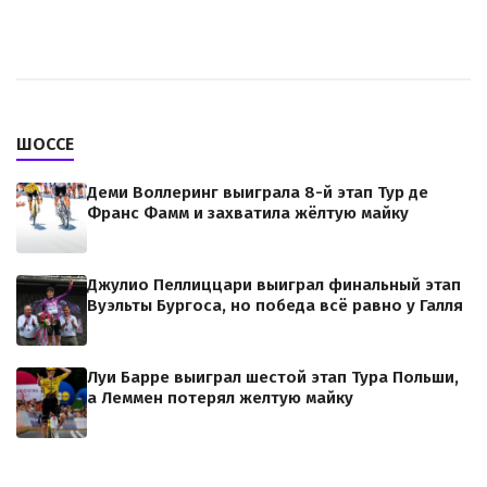
ШОССЕ
Деми Воллеринг выиграла 8-й этап Тур де
Франс Фамм и захватила жёлтую майку
Джулио Пеллиццари выиграл финальный этап
Вуэльты Бургоса, но победа всё равно у Галля
Луи Барре выиграл шестой этап Тура Польши,
а Леммен потерял желтую майку