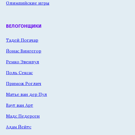
Олимпийские игры
ВЕЛОГОНЩИКИ
Тадей Погачар
Йонас Вингегор
Ремко Эвенпул
Поль Сексас
Примож Роглич
Матье ван дер Пул
Ваут ван Арт
Мадс Педерсен
Адам Йейтс