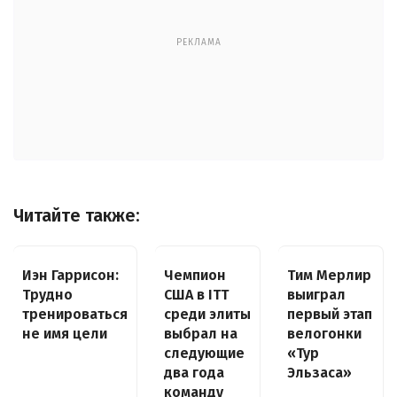
РЕКЛАМА
Читайте также:
Иэн Гаррисон:
Чемпион
Тим Мерлир
Трудно
США в ITT
выиграл
тренироваться
среди элиты
первый этап
не имя цели
выбрал на
велогонки
следующие
«Тур
два года
Эльзаса»
команду