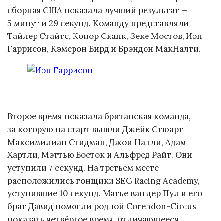
сборная США показала лучший результат —
5 минут и 29 секунд. Команду представляли
Тайлер Стайтс, Конор Сканк, Зеке Мостов, Иэн
Гаррисон, Кэмерон Бирд и Брэндон МакНалти.
Второе время показала британская команда,
за которую на старт вышли Джейк Стюарт,
Максимилиан Стидман, Джои Налли, Адам
Хартли, Мэттью Босток и Альфред Райт. Они
уступили 7 секунд. На третьем месте
расположились гонщики SEG Racing Academy,
уступившие 10 секунд. Матье ван дер Пул и его
брат Давид помогли родной Corendon-Circus
показать четвёртое время, отличающееся