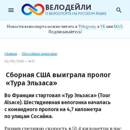
menu
search
Новости велоспорта можно читать в
Telegram
, в
VK
или
MAX
.
Подписывайтесь!
Главная
→
Шоссейные велогонки
02/08/2018 — 14:17
Сборная США выиграла пролог
«Тура Эльзаса»
Во Франции стартовал «Тур Эльзаса» (Tour
Alsace). Шестидневная велогонка началась
с командного пролога на 4,7 километра
по улицам Сосайма.
Развив среднюю скорость в 51,4 километра в час