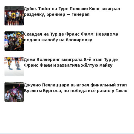
Дубль Tudor на Туре Польши: Кюнг выиграл
разделку, Бреннер — генерал
Скандал на Тур де Франс Фамм: Невядома
подала жалобу на блокировку
Деми Воллеринг выиграла 8-й этап Тур де
Франс Фамм и захватила жёлтую майку
Джулио Пеллиццари выиграл финальный этап
Вуэльты Бургоса, но победа всё равно у Галля