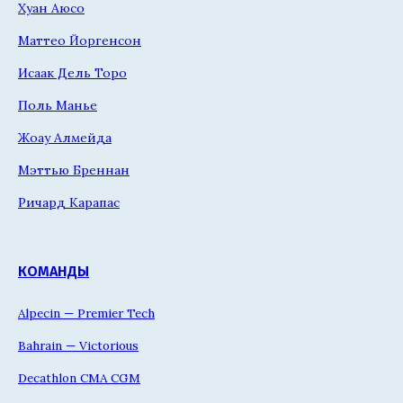
Хуан Аюсо
Маттео Йоргенсон
Исаак Дель Торо
Поль Манье
Жоау Алмейда
Мэттью Бреннан
Ричард Карапас
КОМАНДЫ
Alpecin — Premier Tech
Bahrain — Victorious
Decathlon CMA CGM