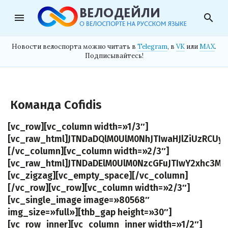
menu
search
Новости велоспорта можно читать в
Telegram
, в
VK
или
MAX
.
Подписывайтесь!
Команда Cofidis
[vc_row][vc_column width=»1/3″]
[vc_raw_html]JTNDaDQlM0UlM0NhJTIwaHJlZiUzRCUy
[/vc_column][vc_column width=»2/3″]
[vc_raw_html]JTNDaDElM0UlM0NzcGFuJTIwY2xhc3M
[vc_zigzag][vc_empty_space][/vc_column]
[/vc_row][vc_row][vc_column width=»2/3″]
[vc_single_image image=»80568″
img_size=»full»][thb_gap height=»30″]
[vc_row_inner][vc_column_inner width=»1/2″]