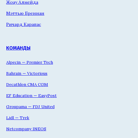
Жоау Алмейда
Мэттью Бреннан
Ричард Карапас
КОМАНДЫ
Alpecin — Premier Tech
Bahrain — Victorious
Decathlon CMA CGM
EF Education — EasyPost
Groupama — FDJ United
Lidl — Trek
Netcompany INEOS