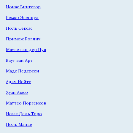
Йонас Вингегор
Ремко Эвенпул
Поль Сексас
Примож Роглич
Матье ван дер Пул
Ваут ван Арт
Мадс Педерсен
Адам Йейтс
Хуан Аюсо
Маттео Йоргенсон
Исаак Дель Торо
Поль Манье