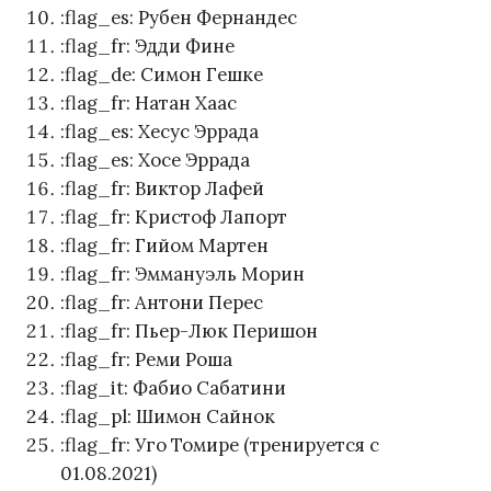
:flag_es: Рубен Фернандес
:flag_fr: Эдди Фине
:flag_de: Симон Гешке
:flag_fr: Натан Хаас
:flag_es: Хесус Эррада
:flag_es: Хосе Эррада
:flag_fr: Виктор Лафей
:flag_fr: Кристоф Лапорт
:flag_fr: Гийом Мартен
:flag_fr: Эммануэль Морин
:flag_fr: Антони Перес
:flag_fr: Пьер-Люк Перишон
:flag_fr: Реми Роша
:flag_it: Фабио Сабатини
:flag_pl: Шимон Сайнок
:flag_fr: Уго Томире (тренируется с
01.08.2021)