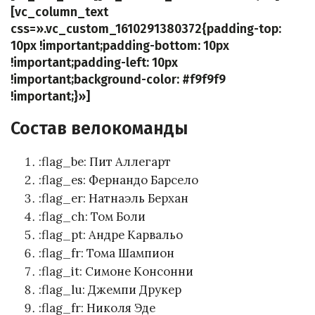
[vc_column_text
css=».vc_custom_1610291380372{padding-top:
10px !important;padding-bottom: 10px
!important;padding-left: 10px
!important;background-color: #f9f9f9
!important;}»]
Состав велокоманды
:flag_be: Пит Аллегарт
:flag_es: Фернандо Барсело
:flag_er: Натнаэль Берхан
:flag_ch: Том Боли
:flag_pt: Андре Карвальо
:flag_fr: Тома Шампион
:flag_it: Симоне Консонни
:flag_lu: Джемпи Друкер
:flag_fr: Николя Эде