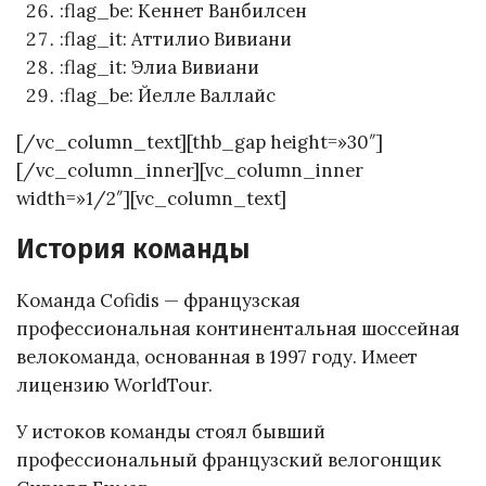
:flag_be: Кеннет Ванбилсен
:flag_it: Аттилио Вивиани
:flag_it: Элиа Вивиани
:flag_be: Йелле Валлайс
[/vc_column_text][thb_gap height=»30″]
[/vc_column_inner][vc_column_inner
width=»1/2″][vc_column_text]
История команды
Команда Cofidis — французская
профессиональная континентальная шоссейная
велокоманда, основанная в 1997 году. Имеет
лицензию WorldTour.
У истоков команды стоял бывший
профессиональный французский велогонщик