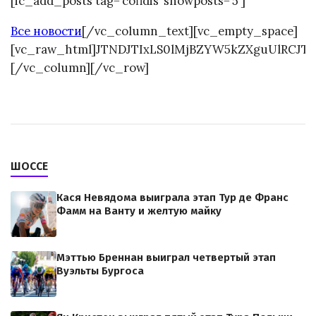
[ic_add_posts tag=’cofidis’ showposts=’5′]
Все новости
[/vc_column_text][vc_empty_space]
[vc_raw_html]JTNDJTIxLS0lMjBZYW5kZXguUlRCJ
[/vc_column][/vc_row]
ШОССЕ
Кася Невядома выиграла этап Тур де Франс
Фамм на Ванту и желтую майку
Мэттью Бреннан выиграл четвертый этап
Вуэльты Бургоса