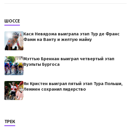
ШОССЕ
Кася Невядома выиграла этап Тур де Франс
Фамм на Ванту и желтую майку
Мэттью Бреннан выиграл четвертый этап
Вуэльты Бургоса
Ян Кристен выиграл пятый этап Тура Польши,
Леммен сохранил лидерство
ТРЕК