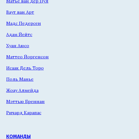
Матье ван дер Пул
Ваут ван Арт
Мадс Педерсен
Адам Йейтс
Хуан Аюсо
Маттео Йоргенсон
Исаак Дель Торо
Поль Манье
Жоау Алмейда
Мэттью Бреннан
Ричард Карапас
КОМАНДЫ