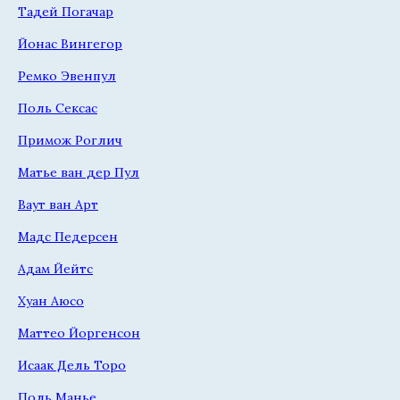
Тадей Погачар
Йонас Вингегор
Ремко Эвенпул
Поль Сексас
Примож Роглич
Матье ван дер Пул
Ваут ван Арт
Мадс Педерсен
Адам Йейтс
Хуан Аюсо
Маттео Йоргенсон
Исаак Дель Торо
Поль Манье