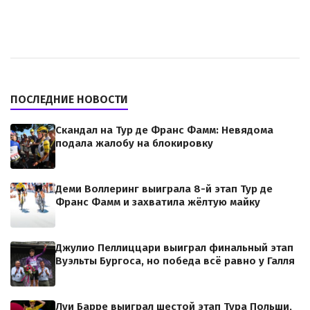
ПОСЛЕДНИЕ НОВОСТИ
Скандал на Тур де Франс Фамм: Невядома
подала жалобу на блокировку
Деми Воллеринг выиграла 8-й этап Тур де
Франс Фамм и захватила жёлтую майку
Джулио Пеллиццари выиграл финальный этап
Вуэльты Бургоса, но победа всё равно у Галля
Луи Барре выиграл шестой этап Тура Польши,