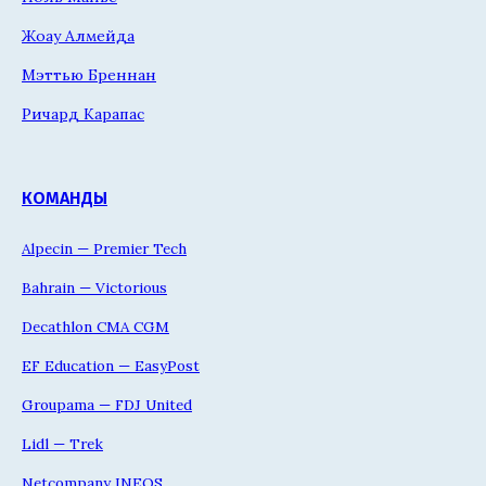
Жоау Алмейда
Мэттью Бреннан
Ричард Карапас
КОМАНДЫ
Alpecin — Premier Tech
Bahrain — Victorious
Decathlon CMA CGM
EF Education — EasyPost
Groupama — FDJ United
Lidl — Trek
Netcompany INEOS