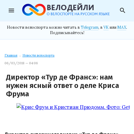
menu
search
Новости велоспорта можно читать в
Telegram
, в
VK
или
MAX
.
Подписывайтесь!
Главная
→
Новости велоспорта
06/03/2018 — 04:06
Директор «Тур де Франс»: нам
нужен ясный ответ о деле Криса
Фрума