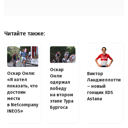
Читайте также:
Оскар
Оскар Онли:
Виктор
Онли
«Я хотел
Ланджеллотти
одержал
показать, что
– новый
победу
достоин
гонщик XDS
на втором
места
Astana
этапе Тура
в Netcompany
Бургоса
INEOS»