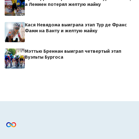
а Леммен потерял желтую майку
Кася Невядома выиграла этап Тур де Франс
Фамм на Ванту и желтую майку
Мэттью Бреннан выиграл четвертый этап
Вуэльты Бургоса