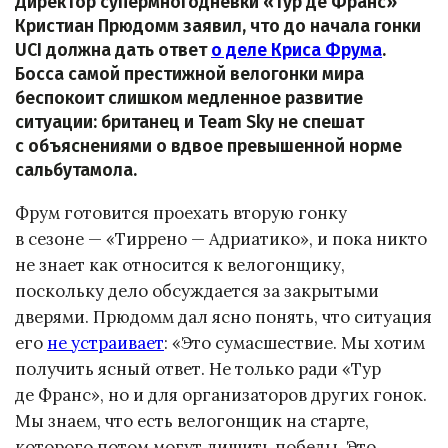
Директор супермногодневки «Тур де Франс»
Кристиан Прюдомм заявил, что до начала гонки
UCI должна дать ответ
о деле Криса Фрума
.
Босса самой престижной велогонки мира
беспокоит слишком медленное развитие
ситуации: британец и Team Sky не спешат
с объяснениями о вдвое превышенной норме
сальбутамола.
Фрум готовится проехать вторую гонку
в сезоне — «Тиррено — Адриатико», и пока никто
не знает как относится к велогонщику,
поскольку дело обсуждается за закрытыми
дверями. Прюдомм дал ясно понять, что ситуация
его
не устраивает
: «Это сумасшествие. Мы хотим
получить ясный ответ. Не только ради «Тур
де Франс», но и для организаторов других гонок.
Мы знаем, что есть велогонщик на старте,
которого потом могут лишить победы. Это