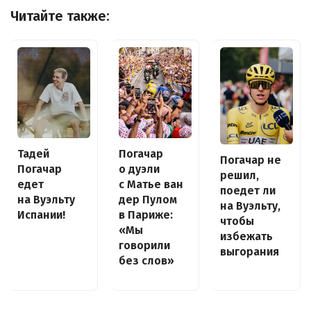
Читайте также:
Погачар
Тадей
Погачар не
о дуэли
Погачар
решил,
с Матье ван
едет
поедет ли
дер Пулом
на Вуэльту
на Вуэльту,
в Париже:
Испании!
чтобы
«Мы
избежать
говорили
выгорания
без слов»