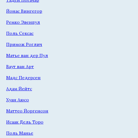
Йонас Вингегор
Ремко Эвенпул
Поль Сексас
Примож Роглич
Матье ван дер Пул
Ваут ван Арт
Мадс Педерсен
Адам Йейтс
Хуан Аюсо
Маттео Йоргенсон
Исаак Дель Торо
Поль Манье