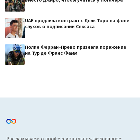
вместо Джиро, чтобы учиться у Погачара
UAE продлила контракт с Дель Торо на фоне
слухов о подписании Сексаса
Полин Ферран-Прево признала поражение
на Тур де Франс Фамм
Рассказываем о профессиональном велоспорте: