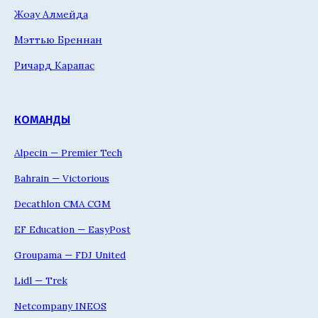
Жоау Алмейда
Мэттью Бреннан
Ричард Карапас
КОМАНДЫ
Alpecin — Premier Tech
Bahrain — Victorious
Decathlon CMA CGM
EF Education — EasyPost
Groupama — FDJ United
Lidl — Trek
Netcompany INEOS