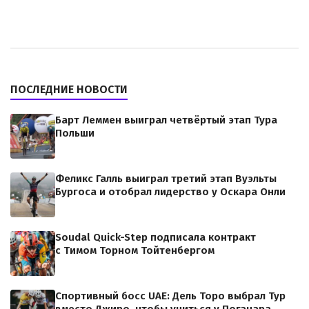
ПОСЛЕДНИЕ НОВОСТИ
Барт Леммен выиграл четвёртый этап Тура
Польши
Феликс Галль выиграл третий этап Вуэльты
Бургоса и отобрал лидерство у Оскара Онли
Soudal Quick-Step подписала контракт
с Тимом Торном Тойтенбергом
Спортивный босс UAE: Дель Торо выбрал Тур