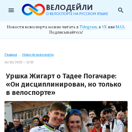
menu
search
Новости велоспорта можно читать в
Telegram
, в
VK
или
MAX
.
Подписывайтесь!
Главная
→
Новости велоспорта
14/10/2025 — 12:53
Уршка Жигарт о Тадее Погачаре:
«Он дисциплинирован, но только
в велоспорте»