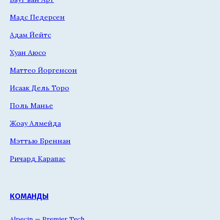
Мадс Педерсен
Адам Йейтс
Хуан Аюсо
Маттео Йоргенсон
Исаак Дель Торо
Поль Манье
Жоау Алмейда
Мэттью Бреннан
Ричард Карапас
КОМАНДЫ
Alpecin — Premier Tech