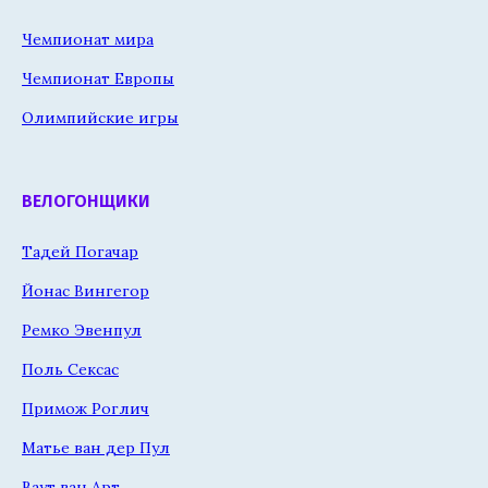
Чемпионат мира
Чемпионат Европы
Олимпийские игры
ВЕЛОГОНЩИКИ
Тадей Погачар
Йонас Вингегор
Ремко Эвенпул
Поль Сексас
Примож Роглич
Матье ван дер Пул
Ваут ван Арт