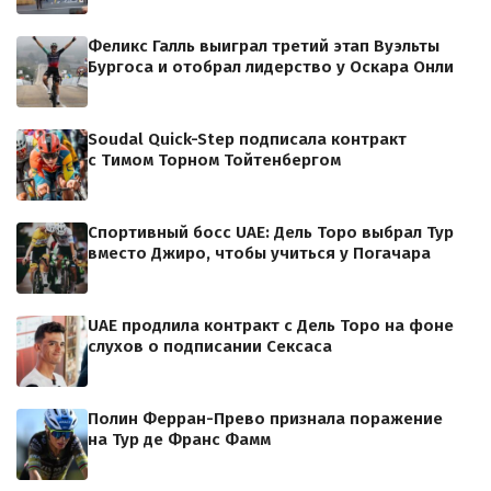
Феликс Галль выиграл третий этап Вуэльты
Бургоса и отобрал лидерство у Оскара Онли
Soudal Quick-Step подписала контракт
с Тимом Торном Тойтенбергом
Спортивный босс UAE: Дель Торо выбрал Тур
вместо Джиро, чтобы учиться у Погачара
UAE продлила контракт с Дель Торо на фоне
слухов о подписании Сексаса
Полин Ферран-Прево признала поражение
на Тур де Франс Фамм