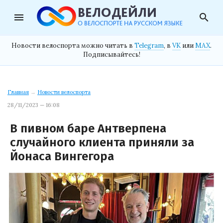
menu
search
Новости велоспорта можно читать в
Telegram
, в
VK
или
MAX
.
Подписывайтесь!
Главная
→
Новости велоспорта
28/11/2023 — 16:08
В пивном баре Антверпена
случайного клиента приняли за
Йонаса Вингегора