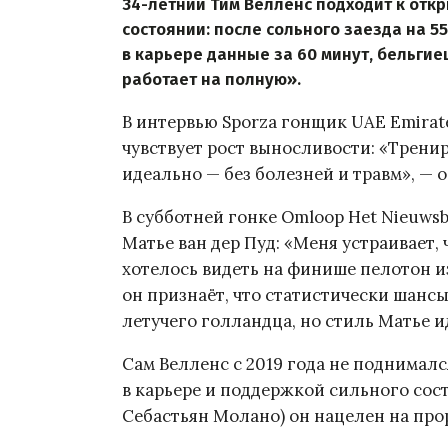
34-летний Тим Велленс подходит к отк
состоянии: после сольного заезда на 55
в карьере данные за 60 минут, бельги
работает на полную».
В интервью Sporza гонщик UAE Emirat
чувствует рост выносливости: «Трени
идеально — без болезней и травм», — 
В субботней гонке Omloop Het Nieuws
Матье ван дер Пуд: «Меня устраивает, 
хотелось видеть на финише пелотон из
он признаёт, что статистически шанс
летучего голландца, но стиль Матье и
Сам Велленс с 2019 года не поднимал
в карьере и поддержкой сильного сос
Себастьян Молано) он нацелен на про