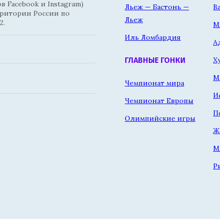
 Facebook и Instagram)
Льеж — Бастонь —
В
рритории России по
Льеж
2.
М
Иль Ломбардия
А
Х
ГЛАВНЫЕ ГОНКИ
М
Чемпионат мира
И
Чемпионат Европы
П
Олимпийские игры
Ж
М
Р