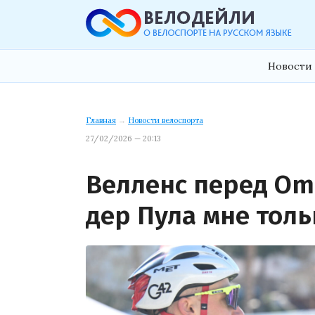
Новости 
Главная
→
Новости велоспорта
27/02/2026 — 20:13
Велленс перед Oml
дер Пула мне толь