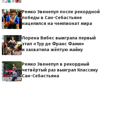
Ремко Эвенепул после рекордной
победы в Сан-Себастьяне
нацелился на чемпионат мира
Лорена Вибес выиграла первый
этап «Тур де Франс Фамм»
и захватила жёлтую майку
Ремко Эвенепул в рекордный
четвёртый раз выиграл Классику
Сан-Себастьяна