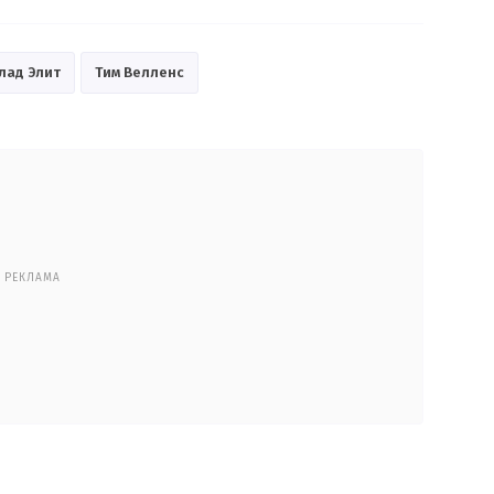
лад Элит
Тим Велленс
РЕКЛАМА