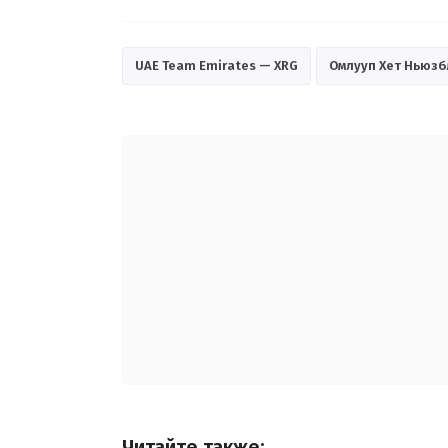
UAE Team Emirates — XRG
Омлууп Хет Ньюзб
Читайте также: