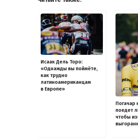
Исаак Дель Торо:
«Однажды вы поймёте,
как трудно
латиноамериканцам
в Европе»
Погачар 
поедет л
чтобы и
выгоран