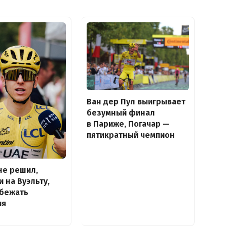
Ван дер Пул выигрывает
безумный финал
в Париже, Погачар —
пятикратный чемпион
не решил,
и на Вуэльту,
збежать
ия