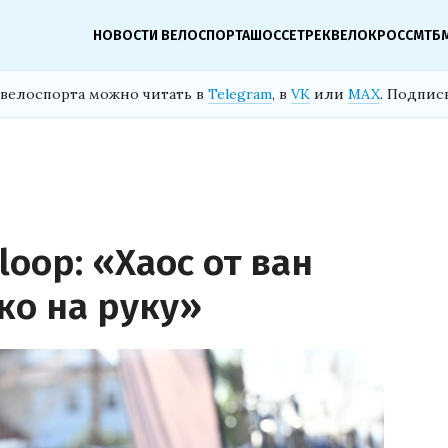
НОВОСТИ ВЕЛОСПОРТА
ШОССЕ
ТРЕК
ВЕЛОКРОСС
МТБ
велоспорта можно читать в
Telegram
, в
VK
или
MAX
. Подпис
oop: «Хаос от ван
ко на руку»