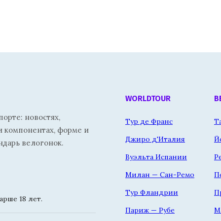
WORLDTOUR
В
орте: новостях,
Тур де Франс
Т
и компонентах, форме и
Джиро д'Италия
Й
ндарь велогонок.
Вуэльта Испании
Р
Милан — Сан-Ремо
П
Тур Фландрии
П
рше 18 лет.
Париж — Рубе
М