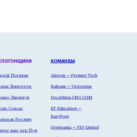
ЕЛОГОНЩИКИ
КОМАНДЫ
адей Погачар
Alpecin — Premier Tech
онас Вингегор
Bahrain — Victorious
емко Эвенпул
Decathlon CMA CGM
оль Сексас
EF Education —
EasyPost
римож Роглич
Groupama — FDJ United
атье ван дер Пул