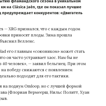
рытию фламандского сезона в уникальном
 км на Clásica Jaén, где он показал лучшие
ец предупреждает конкурентов: «Двигатель
es — XRG признался, что c каждым годом
ровки приносят плоды. Зима прошла
объяснил Велленс.
blad его главным «союзником» может стать
что он часто устраивает хаос. Нам бы не
 40 человек», — заявил бельгиец. При этом
ы на победу снижаются с появлением
деально подходит для его тактики.
ся на подиум Omloop, но с лучшей формой
тава (Флориан Вермеерш, Нильс Политт, Хуан
рыв.