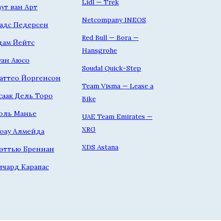
Lidl — Trek
аут ван Арт
Netcompany INEOS
адс Педерсен
Red Bull — Bora —
дам Йейтс
Hansgrohe
уан Аюсо
Soudal Quick-Step
аттео Йоргенсон
Team Visma — Lease a
саак Дель Торо
Bike
оль Манье
UAE Team Emirates —
XRG
оау Алмейда
XDS Astana
эттью Бреннан
ичард Карапас