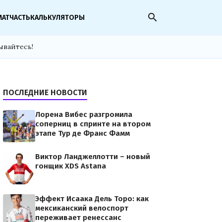
search
МАТЧАСТЬ
КАЛЬКУЛЯТОРЫ
ывайтесь!
ПОСЛЕДНИЕ НОВОСТИ
Лорена Вибес разгромила
соперниц в спринте на втором
этапе Тур де Франс Фамм
Виктор Ланджеллотти – новый
гонщик XDS Astana
Эффект Исаака Дель Торо: как
мексиканский велоспорт
переживает ренессанс