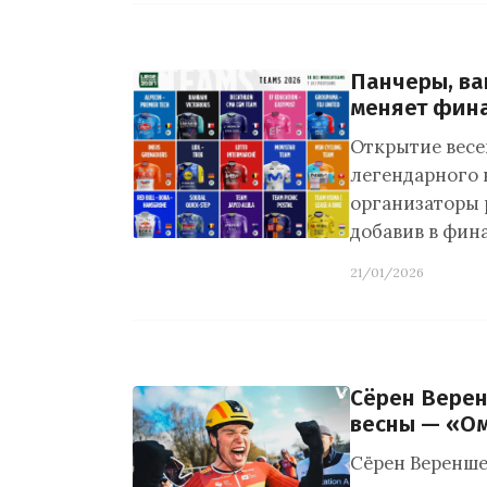
Панчеры, ва
меняет фина
Открытие весе
легендарного в
организаторы 
добавив в фин
21/01/2026
Сёрен Верен
весны — «Ом
Сёрен Веренше