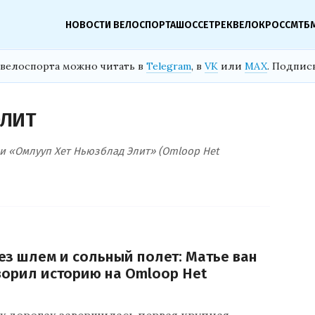
НОВОСТИ ВЕЛОСПОРТА
ШОССЕ
ТРЕК
ВЕЛОКРОСС
МТБ
велоспорта можно читать в
Telegram
, в
VK
или
MAX
. Подпис
ЭЛИТ
и «Омлууп Хет Ньюзблад Элит» (Omloop Het
з шлем и сольный полет: Матье ван
ворил историю на Omloop Het