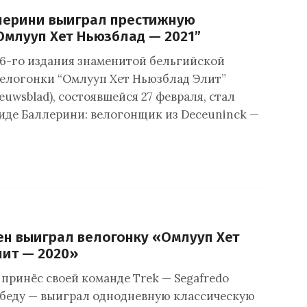
лерини выиграл престижную
Омлууп Хет Ньюзблад — 2021”
6-го издания знаменитой бельгийской
елогонки “Омлууп Хет Ньюзблад Элит”
euwsblad), состоявшейся 27 февраля, стал
иде Баллерини: велогонщик из Deceuninck —
ен выиграл велогонку «Омлууп Хет
ит — 2020»
 принёс своей команде Trek — Segafredo
беду — выиграл однодневную классическую