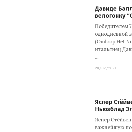
Давиде Бал
велогонку “
Победителем 7
однодневной в
(Omloop Het Ni
итальянец Дав
…
28/02/2021
Яспер Стёйв
Ньюзблад Эл
Яспер Стёйвен
важнейшую по