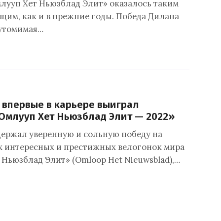
лууп Хет Ньюзблад Элит» оказалось таким
щим, как и в прежние годы. Победа Дилана
еутомимая…
т впервые в карьере выиграл
Омлууп Хет Ньюзблад Элит — 2022»
одержал уверенную и сольную победу на
х интересных и престижных велогонок мира
 Ньюзблад Элит» (Omloop Het Nieuwsblad),…