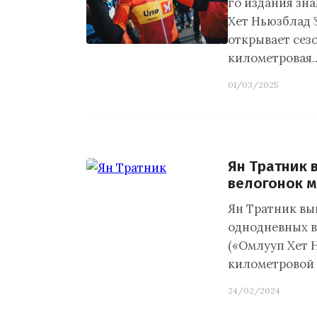
го издания зн
Хет Ньюзблад Э
открывает сезо
километровая
01/03/2025
Ян Тратник 
велогонок м
Ян Тратник вы
однодневных в
(«Омлууп Хет 
километровой
24/02/2024