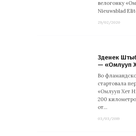
велогонку «Ом
Nieuwsblad Eli
29/02/2020
Зденек Штыб
— «Омлууп 
Во фламандск
стартовала пе
«Омлууп Хет Нь
200 километро
от…
03/03/2019