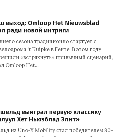
ш выход: Omloop Het Nieuwsblad
л ради новой интриги
ннего сезона традиционно стартует с
елодрома 't Kuipke в Генте. В этом году
решили «встряхнуть» привычный сценарий,
ал Omloop Het…
шельд выиграл первую классику
лууп Хет Ньюзблад Элит»
льд из Uno-X Mobility стал победителем 80-