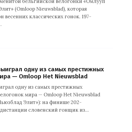
аменитой бельгийской велогонки «Омлууп
лит» (Omloop Nieuwsblad), которая
н весенних классических гонок. 197-
…
выиграл одну из самых престижных
ира — Omloop Het Nieuwsblad
играл одну из самых престижных
елогонок мира — Omloop Het Nieuwsblad
Ньюзблад Элит»): на финише 202-
 дистанции словенский гонщик из…