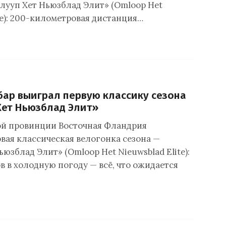
лууп Хет Ньюзблад Элит» (Omloop Het
te): 200-километровая дистанция…
ар выиграл первую классику сезона
Хет Ньюзблад Элит»
ой провинции Восточная Фландрия
рвая классическая велогонка сезона —
юзблад Элит» (Omloop Het Nieuwsblad Elite):
в в холодную погоду — всё, что ожидается