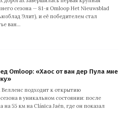
х дорогах завершилась первая крупная
него сезона — 81-я Omloop Het Nieuwsblad
юзблад Элит), и её победителем стал
ье ван…
ед Omloop: «Хаос от ван дер Пула мне
уку»
 Велленс подходит к открытию
сезона в уникальном состоянии: после
 на 55 км на Clásica Jaén, где он показал