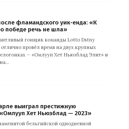
после фламандского уик-енда: «К
о победе речь не шла»
антливый гонщик команды Lotto Dstny
 отлично провёл время на двух крупных
елогонках — «Омлууп Хет Ньюзблад Элит» и
 на…
Барле выиграл престижную
«Омлууп Хет Ньюзблад — 2023»
знаменитой бельгийской однодневной