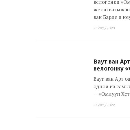
велогонки «Ом
же захватываю
ван Барле и н
26/02/2023
Ваут ван Ар
велогонку «
Ваут ван Арт 
одной из самы
— «Омлууп Хет
26/02/2022