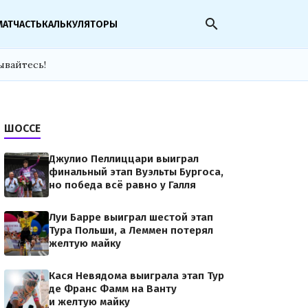
search
МАТЧАСТЬ
КАЛЬКУЛЯТОРЫ
ывайтесь!
ШОССЕ
Джулио Пеллиццари выиграл
финальный этап Вуэльты Бургоса,
но победа всё равно у Галля
Луи Барре выиграл шестой этап
Тура Польши, а Леммен потерял
желтую майку
Кася Невядома выиграла этап Тур
де Франс Фамм на Ванту
и желтую майку