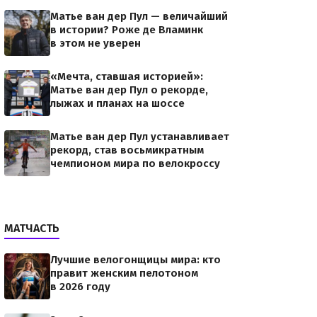
Матье ван дер Пул — величайший
в истории? Роже де Вламинк
в этом не уверен
«Мечта, ставшая историей»:
Матье ван дер Пул о рекорде,
лыжах и планах на шоссе
Матье ван дер Пул устанавливает
рекорд, став восьмикратным
чемпионом мира по велокроссу
МАТЧАСТЬ
Лучшие велогонщицы мира: кто
правит женским пелотоном
в 2026 году