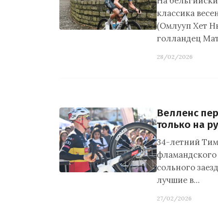
На бельгийски
классика весен
(Омлууп Хет Нь
голландец Мат
28/02/2026
Велленс пер
только на р
34-летний Тим
фламандского 
сольного заезда
лучшие в…
27/02/2026