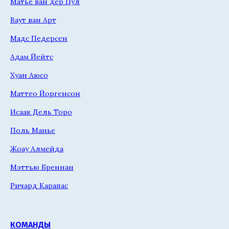
Матье ван дер Пул
Ваут ван Арт
Мадс Педерсен
Адам Йейтс
Хуан Аюсо
Маттео Йоргенсон
Исаак Дель Торо
Поль Манье
Жоау Алмейда
Мэттью Бреннан
Ричард Карапас
КОМАНДЫ