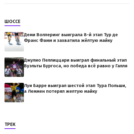
ШОССЕ
Деми Воллеринг выиграла 8-й этап Тур де
Франс Фамм и захватила жёлтую майку
Джулио Пеллиццари выиграл финальный этап
Вуэльты Бургоса, но победа всё равно у Галля
Луи Барре выиграл шестой этап Тура Польши,
а Леммен потерял желтую майку
ТРЕК