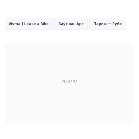
Visma | Lease a Bike
Ваут ван Арт
Париж — Рубе
РЕКЛАМА