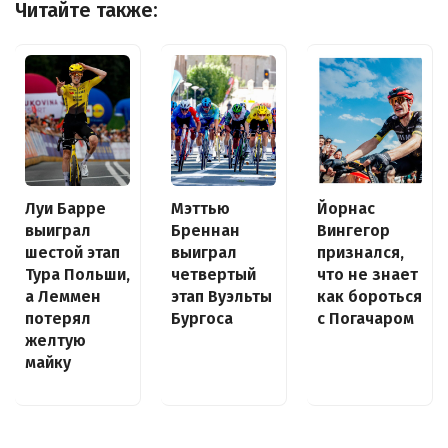
Читайте также:
Луи Барре
Йорнас
Мэттью
выиграл
Вингегор
Бреннан
шестой этап
признался,
выиграл
Тура Польши,
что не знает
четвертый
а Леммен
как бороться
этап Вуэльты
потерял
с Погачаром
Бургоса
желтую
майку