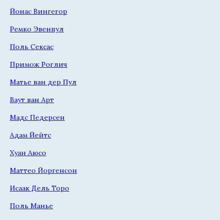
Йонас Вингегор
Ремко Эвенпул
Поль Сексас
Примож Роглич
Матье ван дер Пул
Ваут ван Арт
Мадс Педерсен
Адам Йейтс
Хуан Аюсо
Маттео Йоргенсон
Исаак Дель Торо
Поль Манье