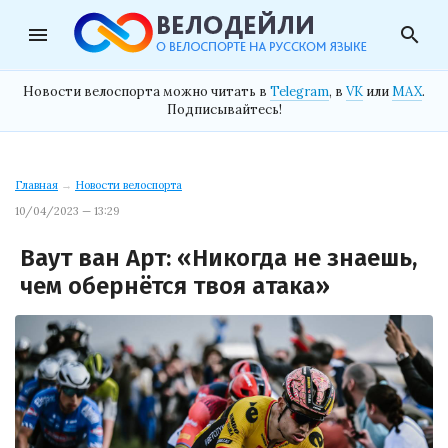
menu
search
Новости велоспорта можно читать в
Telegram
, в
VK
или
MAX
.
Подписывайтесь!
Главная
→
Новости велоспорта
10/04/2023 — 13:29
Ваут ван Арт: «Никогда не знаешь,
чем обернётся твоя атака»