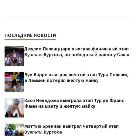
ПОСЛЕДНИЕ НОВОСТИ
Джулио Пеллиццари выиграл финальный этап
Вуэльты Бургоса, но победа всё равно у Галля
Луи Барре выиграл шестой этап Тура Польши,
а Леммен потерял желтую майку
Кася Невядома выиграла этап Тур де Франс
Фамм на Ванту и желтую майку
Мэттью Бреннан выиграл четвертый этап
Вуэльты Бургоса