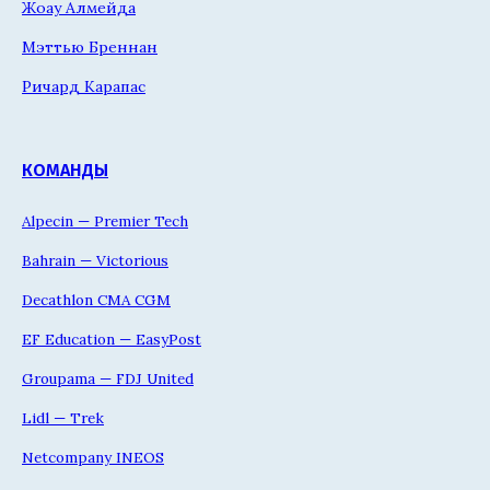
Жоау Алмейда
Мэттью Бреннан
Ричард Карапас
КОМАНДЫ
Alpecin — Premier Tech
Bahrain — Victorious
Decathlon CMA CGM
EF Education — EasyPost
Groupama — FDJ United
Lidl — Trek
Netcompany INEOS