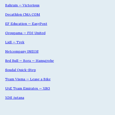
Bahrain — Victorious
Decathlon CMA CGM
EF Education — EasyPost
Groupama — FDJ United
Lidl — Trek
Netcompany INEOS
Red Bull — Bora — Hansgrohe
Soudal Quick-Step
Team Visma — Lease a Bike
UAE Team Emirates — XRG
XDS Astana