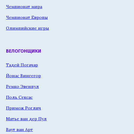
Чемпионат мира
Чемпионат Европы
Олимпийские игры
ВЕЛОГОНЩИКИ
Тадей Погачар
Йонас Вингегор
Ремко Эвенпул
Поль Сексас
Примож Роглич
Матье ван дер Пул
Ваут ван Арт