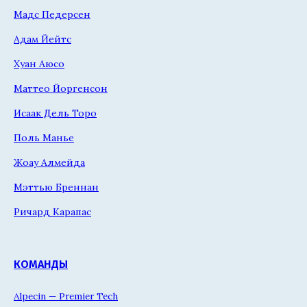
Мадс Педерсен
Адам Йейтс
Хуан Аюсо
Маттео Йоргенсон
Исаак Дель Торо
Поль Манье
Жоау Алмейда
Мэттью Бреннан
Ричард Карапас
КОМАНДЫ
Alpecin — Premier Tech