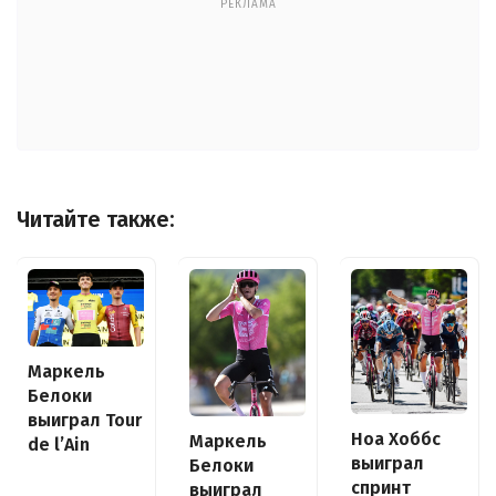
РЕКЛАМА
Читайте также:
Маркель
Белоки
выиграл Tour
Ноа Хоббс
Маркель
de l’Ain
выиграл
Белоки
спринт
выиграл