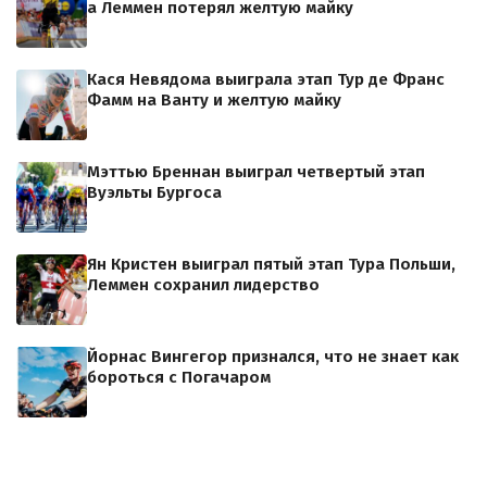
а Леммен потерял желтую майку
Кася Невядома выиграла этап Тур де Франс
Фамм на Ванту и желтую майку
Мэттью Бреннан выиграл четвертый этап
Вуэльты Бургоса
Ян Кристен выиграл пятый этап Тура Польши,
Леммен сохранил лидерство
Йорнас Вингегор признался, что не знает как
бороться с Погачаром