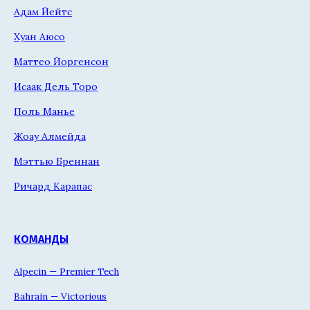
Адам Йейтс
Хуан Аюсо
Маттео Йоргенсон
Исаак Дель Торо
Поль Манье
Жоау Алмейда
Мэттью Бреннан
Ричард Карапас
КОМАНДЫ
Alpecin — Premier Tech
Bahrain — Victorious