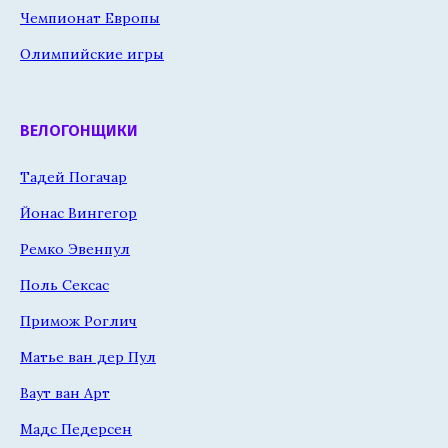
Чемпионат Европы
Олимпийские игры
ВЕЛОГОНЩИКИ
Тадей Погачар
Йонас Вингегор
Ремко Эвенпул
Поль Сексас
Примож Роглич
Матье ван дер Пул
Ваут ван Арт
Мадс Педерсен