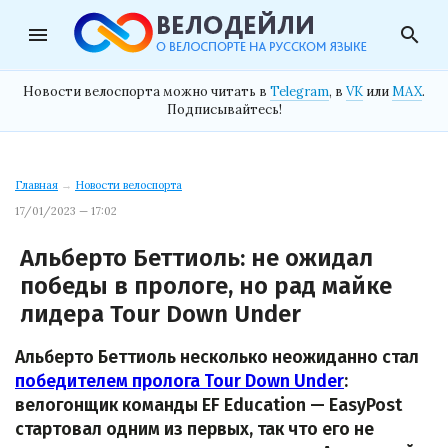
menu
search
Новости велоспорта можно читать в
Telegram
, в
VK
или
MAX
.
Подписывайтесь!
Главная
→
Новости велоспорта
17/01/2023 — 17:02
Альберто Беттиоль: не ожидал
победы в прологе, но рад майке
лидера Tour Down Under
Альберто Беттиоль несколько неожиданно стал
победителем пролога Tour Down Under
:
велогонщик команды EF Education — EasyPost
стартовал одним из первых, так что его не