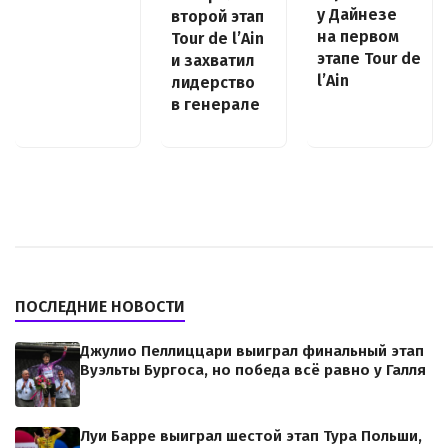
у Дайнезе
второй этап
на первом
Tour de l’Ain
этапе Tour de
и захватил
l’Ain
лидерство
в генерале
ПОСЛЕДНИЕ НОВОСТИ
Джулио Пеллиццари выиграл финальный этап
Вуэльты Бургоса, но победа всё равно у Галля
Луи Барре выиграл шестой этап Тура Польши,