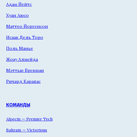
Адам Йейтс
Хуан Аюсо
Маттео Йоргенсон
Исаак Дель Торо
Поль Манье
Жоау Алмейда
Мэттью Бреннан
Ричард Карапас
КОМАНДЫ
Alpecin — Premier Tech
Bahrain — Victorious