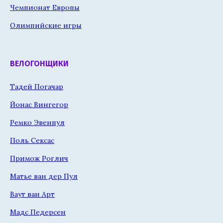
Чемпионат Европы
Олимпийские игры
ВЕЛОГОНЩИКИ
Тадей Погачар
Йонас Вингегор
Ремко Эвенпул
Поль Сексас
Примож Роглич
Матье ван дер Пул
Ваут ван Арт
Мадс Педерсен