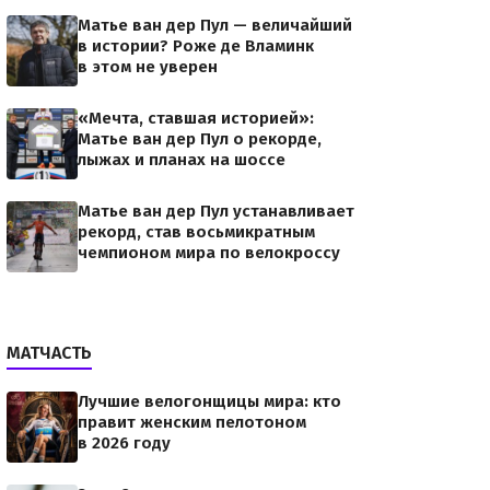
Матье ван дер Пул — величайший
в истории? Роже де Вламинк
в этом не уверен
«Мечта, ставшая историей»:
Матье ван дер Пул о рекорде,
лыжах и планах на шоссе
Матье ван дер Пул устанавливает
рекорд, став восьмикратным
чемпионом мира по велокроссу
МАТЧАСТЬ
Лучшие велогонщицы мира: кто
правит женским пелотоном
в 2026 году