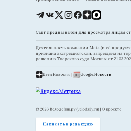
Сайт предназначен для просмотра лицам ста
Деятельность компании Meta (и её продуктов
признана экстремистской, запрещена на те
решению Тверского суда Москвы от 21.03.202
Дзен.Новости
|
Google.Новости
© 2026 Велодейли.ру (velodaily.ru) |
О проекте
Написать в редакцию