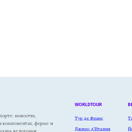
WORLDTOUR
В
орте: новостях,
Тур де Франс
Т
и компонентах, форме и
Джиро д'Италия
Й
ндарь велогонок.