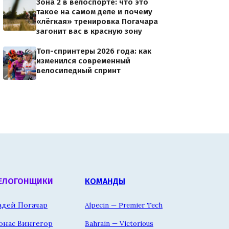
Зона 2 в велоспорте: что это
такое на самом деле и почему
«лёгкая» тренировка Погачара
загонит вас в красную зону
Топ-спринтеры 2026 года: как
изменился современный
велосипедный спринт
ЕЛОГОНЩИКИ
КОМАНДЫ
адей Погачар
Alpecin — Premier Tech
онас Вингегор
Bahrain — Victorious