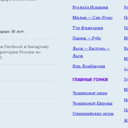
Вуэльта Испании
Р
Милан — Сан-Ремо
П
Тур Фландрии
П
рше 18 лет.
Париж — Рубе
М
 Facebook и Instagram)
Льеж — Бастонь —
В
рритории России по
Льеж
2.
М
Иль Ломбардия
А
Х
ГЛАВНЫЕ ГОНКИ
М
Чемпионат мира
И
Чемпионат Европы
П
Олимпийские игры
Ж