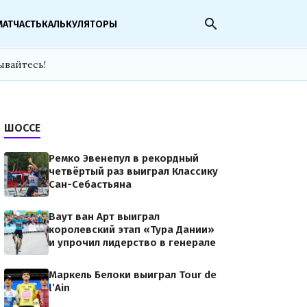
search
МАТЧАСТЬ
КАЛЬКУЛЯТОРЫ
ывайтесь!
ШОССЕ
Ремко Эвенепул в рекордный
четвёртый раз выиграл Классику
Сан-Себастьяна
Ваут ван Арт выиграл
королевский этап «Тура Дании»
и упрочил лидерство в генерале
Маркель Белоки выиграл Tour de
l’Ain