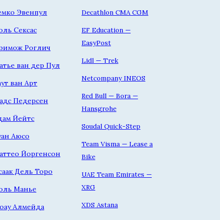
емко Эвенпул
Decathlon CMA CGM
оль Сексас
EF Education —
EasyPost
римож Роглич
Lidl — Trek
атье ван дер Пул
Netcompany INEOS
аут ван Арт
Red Bull — Bora —
адс Педерсен
Hansgrohe
дам Йейтс
Soudal Quick-Step
уан Аюсо
Team Visma — Lease a
аттео Йоргенсон
Bike
саак Дель Торо
UAE Team Emirates —
XRG
оль Манье
XDS Astana
оау Алмейда