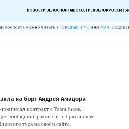
НОВОСТИ ВЕЛОСПОРТА
ШОССЕ
ТРЕК
ВЕЛОКРОСС
МТБ
велоспорта можно читать в
Telegram
, в
VK
или
MAX
. Подпис
взяла на борт Андрея Амадора
 подписал контракт с Team Ineos.
ее сообщение разместила британская
ирового тура на своём сайте.