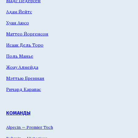
Мадс Педерсен
Адам Йейтс
Хуан Аюсо
Маттео Йоргенсон
Исаак Дель Торо
Поль Манье
Жоау Алмейда
Мэттью Бреннан
Ричард Карапас
КОМАНДЫ
Alpecin — Premier Tech