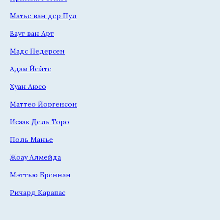
Матье ван дер Пул
Ваут ван Арт
Мадс Педерсен
Адам Йейтс
Хуан Аюсо
Маттео Йоргенсон
Исаак Дель Торо
Поль Манье
Жоау Алмейда
Мэттью Бреннан
Ричард Карапас