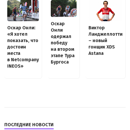
Оскар
Оскар Онли:
Виктор
Онли
«Я хотел
Ланджеллотти
одержал
показать, что
– новый
победу
достоин
гонщик XDS
на втором
места
Astana
этапе Тура
в Netcompany
Бургоса
INEOS»
ПОСЛЕДНИЕ НОВОСТИ