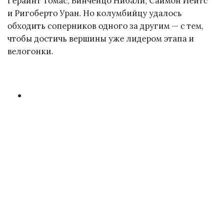
Герайнт Томас, Винченцо Нибали, Саймон Йейтс
и Ригоберто Уран. Но колумбийцу удалось
обходить соперников одного за другим — с тем,
чтобы достичь вершины уже лидером этапа и
велогонки.