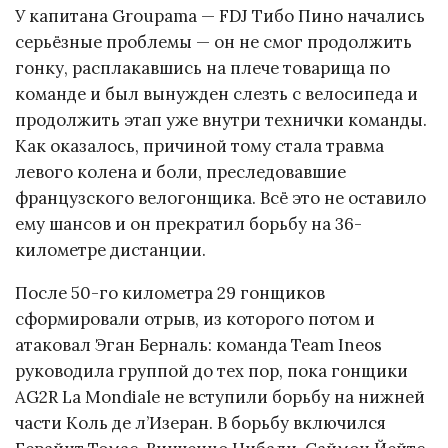
У капитана Groupama — FDJ Тибо Пино начались
серьёзные проблемы — он не смог продолжить
гонку, расплакавшись на плече товарища по
команде и был вынужден слезть с велосипеда и
продолжить этап уже внутри технички команды.
Как оказалось, причиной тому стала травма
левого колена и боли, преследовавшие
французского велогонщика. Всё это не оставило
ему шансов и он прекратил борьбу на 36-
километре дистанции.
После 50-го километра 29 гонщиков
сформировали отрыв, из которого потом и
атаковал Эган Берналь: команда Team Ineos
руководила группой до тех пор, пока гонщики
AG2R La Mondiale не вступили борьбу на нижней
части Коль де л’Изеран. В борьбу включился