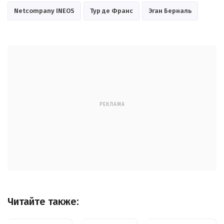
Netcompany INEOS
Тур де Франс
Эган Берналь
РЕКЛАМА
Читайте также: