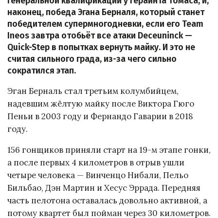
генеральной квалификации у Герайнта Томаса, и,
наконец, победа Эгана Берналя, который станет
победителем супермногодневки, если его Team
Ineos завтра отобьёт все атаки Deceuninck —
Quick-Step в попытках вернуть майку. И это не
считая сильного града, из-за чего сильно
сократился этап.
Эган Берналь стал третьим колумбийцем,
надевшим жёлтую майку после Виктора Гюго
Пеньи в 2003 году и Фернандо Гаварии в 2018
году.
156 гонщиков приняли старт на 19-м этапе гонки,
а после первых 4 километров в отрыв ушли
четыре человека — Винченцо Нибали, Пельо
Бильбао, Дэн Мартин и Хесус Эррада. Передняя
часть пелотона оставалась довольно активной, а
потому квартет был пойман через 30 километров.