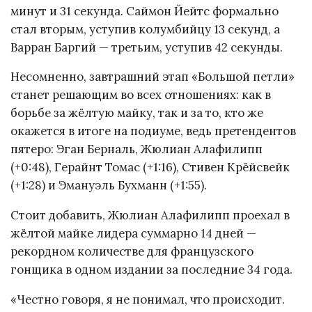
минут и 31 секунда. Саймон Йейтс формально
стал вторым, уступив колумбийцу 13 секунд, а
Варран Баргий — третьим, уступив 42 секунды.
Несомненно, завтрашний этап «Большой петли»
станет решающим во всех отношениях: как в
борьбе за жёлтую майку, так и за то, кто же
окажется в итоге на подиуме, ведь претендентов
пятеро: Эган Берналь, Жюлиан Алафилипп
(+0:48), Герайнт Томас (+1:16), Стивен Крёйсвейк
(+1:28) и Эмануэль Бухманн (+1:55).
Стоит добавить, Жюлиан Алафилипп проехал в
жёлтой майке лидера суммарно 14 дней —
рекордном количестве для французского
гонщика в одном издании за последние 34 года.
«Честно говоря, я не понимал, что происходит.