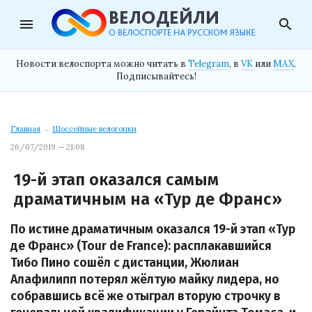
menu
search
Новости велоспорта можно читать в
Telegram
, в
VK
или
MAX
.
Подписывайтесь!
Главная
→
Шоссейные велогонки
26/07/2019 — 21:08
19-й этап оказался самым
драматичным на «Тур де Франс»
По истине драматичным оказался 19-й этап «Тур
де Франс» (Tour de France): расплакавшийся
Тибо Пино сошёл с дистанции, Жюлиан
Алафилипп потерял жёлтую майку лидера, но
собравшись всё же отыграл вторую строчку в