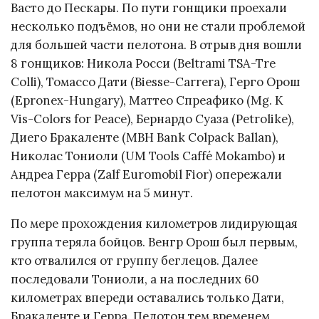
Васто до Пескары. По пути гонщики проехали
несколько подъёмов, но они не стали проблемой
для большей части пелотона. В отрыв дня вошли
8 гонщиков: Никола Росси (Beltrami TSA-Tre
Colli), Томассо Дати (Biesse-Carrera), Герго Орош
(Epronex-Hungary), Маттео Спреафико (Mg. K
Vis-Colors for Peace), Бернардо Суаза (Petrolike),
Диего Бракаленте (MBH Bank Colpack Ballan),
Николас Тониоли (UM Tools Caffé Mokambo) и
Андреа Герра (Zalf Euromobil Fior) опережали
пелотон максимум на 5 минут.
По мере прохождения километров лидирующая
группа теряла бойцов. Венгр Орош был первым,
кто отвалился от группу беглецов. Далее
последовали Тониоли, а на последних 60
километрах впереди оставались только Дати,
Бракаленте и Герра. Пелотон тем временем