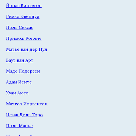
Йонас Вингегор
Ремко Эвенпул
Поль Сексас
Примож Роглич
Матье ван дер Пул
Ваут ван Арт
Мадс Педерсен
Адам Йейтс
Хуан Аюсо
Маттео Йоргенсон
Исаак Дель Торо
Поль Манье