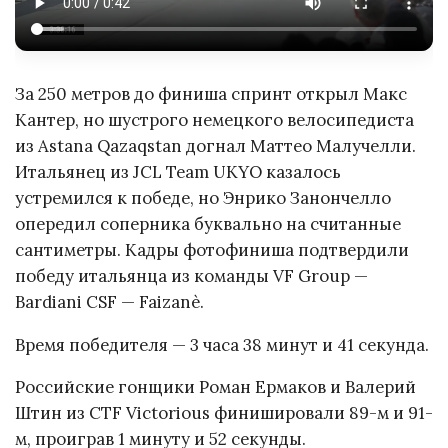
За 250 метров до финиша спринт открыл Макс
Кантер, но шустрого немецкого велосипедиста
из Astana Qazaqstan догнал Маттео Малучелли.
Итальянец из JCL Team UKYO казалось
устремился к победе, но Энрико Занончелло
опередил соперника буквально на считанные
сантиметры. Кадры фотофиниша подтвердили
победу итальянца из команды VF Group —
Bardiani CSF — Faizanè.
Время победителя — 3 часа 38 минут и 41 секунда.
Российские гонщики Роман Ермаков и Валерий
Штин из CTF Victorious финишировали 89-м и 91-
м, проиграв 1 минуту и 52 секунды.