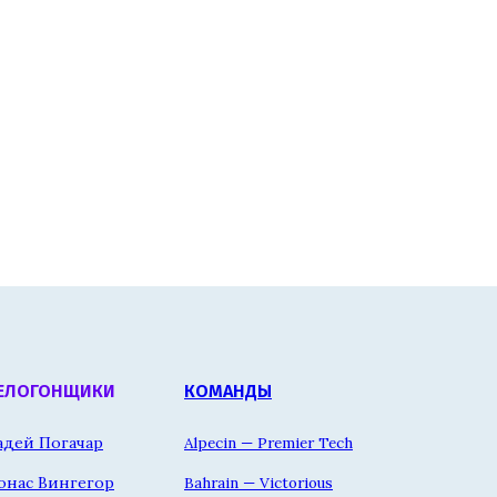
ЕЛОГОНЩИКИ
КОМАНДЫ
адей Погачар
Alpecin — Premier Tech
онас Вингегор
Bahrain — Victorious