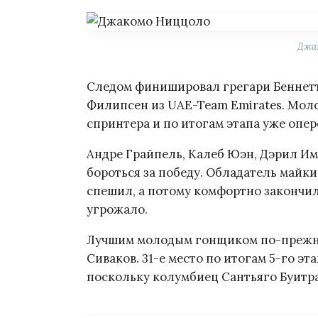
Джа
Следом финишировал грегари Беннетт
Филипсен из UAE-Team Emirates. Моло
спринтера и по итогам этапа уже опер
Андре Грайпель, Калеб Юэн, Дэрил Им
бороться за победу. Обладатель майки
спешил, а потому комфортно закончил
угрожало.
Лучшим молодым гонщиком по-прежнем
Сиваков. 31-е место по итогам 5-го э
поскольку колумбиец Сантьяго Буитра