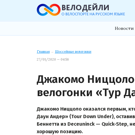
Новости 
Главная
→
Шоссейные велогонки
27/01/2020 — 04:56
Джакомо Ниццоло
велогонки «Тур Д
Джакомо Ниццоло оказался первым, кто
Даун Андер» (Tour Down Under), оставив
Беннетта из Deceuninck — Quick-Step, н
хорошую позицию.