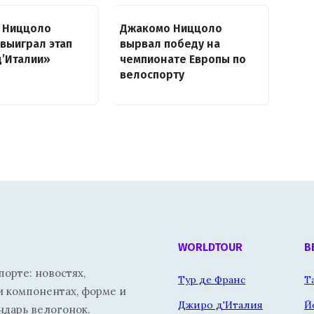
 Ниццоло
Джакомо Ниццоло
выиграл этап
вырвал победу на
’Италии»
чемпионате Европы по
велоспорту
WORLDTOUR
В
орте: новостях,
Тур де Франс
Т
и компонентах, форме и
Джиро д'Италия
Й
ндарь велогонок.