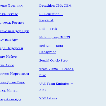
емко Эвенпул
Decathlon CMA CGM
оль Сексас
EF Education —
EasyPost
римож Роглич
Lidl — Trek
атье ван дер Пул
Netcompany INEOS
аут ван Арт
Red Bull — Bora —
адс Педерсен
Hansgrohe
дам Йейтс
Soudal Quick-Step
уан Аюсо
Team Visma — Lease a
аттео Йоргенсон
Bike
саак Дель Торо
UAE Team Emirates —
XRG
оль Манье
XDS Astana
оау Алмейда