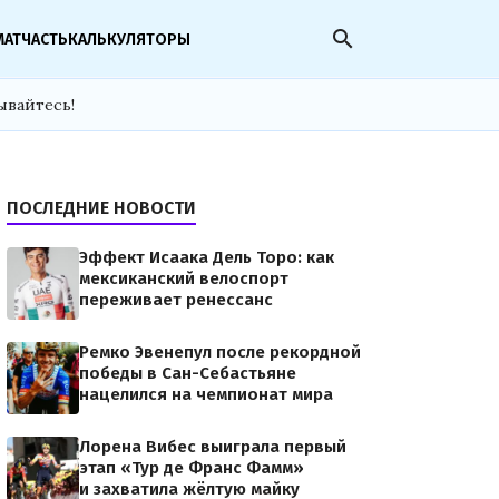
search
МАТЧАСТЬ
КАЛЬКУЛЯТОРЫ
ывайтесь!
ПОСЛЕДНИЕ НОВОСТИ
Эффект Исаака Дель Торо: как
мексиканский велоспорт
переживает ренессанс
Ремко Эвенепул после рекордной
победы в Сан-Себастьяне
нацелился на чемпионат мира
Лорена Вибес выиграла первый
этап «Тур де Франс Фамм»
и захватила жёлтую майку