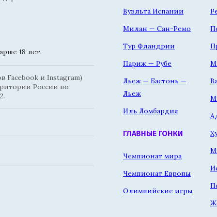
Вуэльта Испании
Р
Милан — Сан-Ремо
П
Тур Фландрии
П
рше 18 лет.
Париж — Рубе
М
 Facebook и Instagram)
Льеж — Бастонь —
В
рритории России по
Льеж
2.
М
Иль Ломбардия
А
Х
ГЛАВНЫЕ ГОНКИ
М
Чемпионат мира
И
Чемпионат Европы
П
Олимпийские игры
Ж