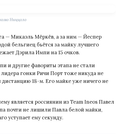
комо Ниццоло
а — Микаэль Мёркёв, а за ним — Йеспер
дой бельгиец бьётся за майку лучшего
ежает Дэрила Импи на 15 очков.
пи и другие фавориты этапа не стали
 лидера гонки Ричи Порт тоже никуда не
 дистанцию 18-м. Его майке уже ничего не
у является россиянин из Team Ineos Павел
тапа почти не лишили Павла белой майки,
го уступает ему секунду.