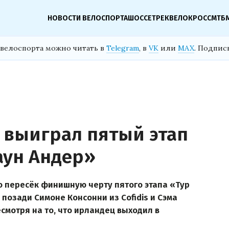
НОВОСТИ ВЕЛОСПОРТА
ШОССЕ
ТРЕК
ВЕЛОКРОСС
МТБ
велоспорта можно читать в
Telegram
, в
VK
или
MAX
. Подпис
 выиграл пятый этап
аун Андер»
 пересёк финишную черту пятого этапа «Тур
 позади Симоне Консонни из Cofidis и Сэма
есмотря на то, что ирландец выходил в