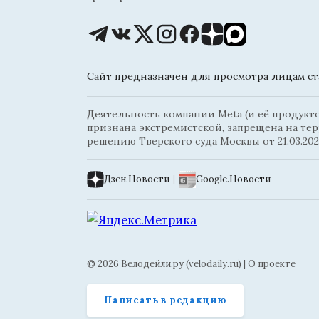
Сайт предназначен для просмотра лицам ста
Деятельность компании Meta (и её продуктов
признана экстремистской, запрещена на те
решению Тверского суда Москвы от 21.03.202
Дзен.Новости
|
Google.Новости
© 2026 Велодейли.ру (velodaily.ru) |
О проекте
Написать в редакцию