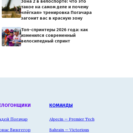
Зона 2 в велоспорте: что это
такое на самом деле и почему
«лёгкая» тренировка Погачара
загонит вас в красную зону
Топ-спринтеры 2026 года: как
изменился современный
велосипедный спринт
ЕЛОГОНЩИКИ
КОМАНДЫ
адей Погачар
Alpecin — Premier Tech
онас Вингегор
Bahrain — Victorious