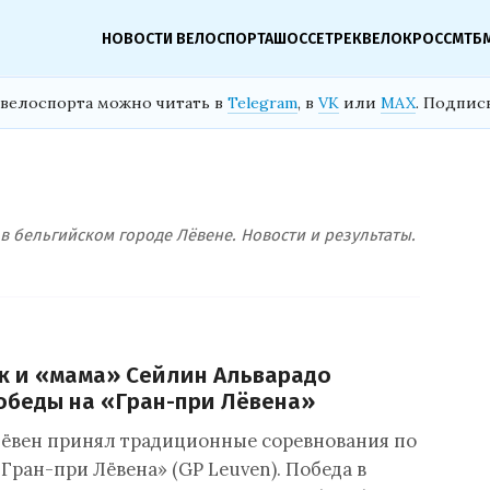
НОВОСТИ ВЕЛОСПОРТА
ШОССЕ
ТРЕК
ВЕЛОКРОСС
МТБ
велоспорта можно читать в
Telegram
, в
VK
или
MAX
. Подпис
 бельгийском городе Лёвене. Новости и результаты.
к и «мама» Сейлин Альварадо
обеды на «Гран-при Лёвена»
ёвен принял традиционные соревнования по
Гран-при Лёвена» (GP Leuven). Победа в