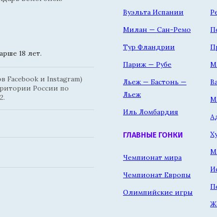
Вуэльта Испании
Р
Милан — Сан-Ремо
П
Тур Фландрии
П
рше 18 лет.
Париж — Рубе
М
 Facebook и Instagram)
Льеж — Бастонь —
В
рритории России по
Льеж
2.
М
Иль Ломбардия
А
Х
ГЛАВНЫЕ ГОНКИ
М
Чемпионат мира
И
Чемпионат Европы
П
Олимпийские игры
Ж