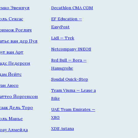
емко Эвенпул
Decathlon CMA CGM
оль Сексас
EF Education —
EasyPost
римож Роглич
Lidl — Trek
атье ван дер Пул
Netcompany INEOS
аут ван Арт
Red Bull — Bora —
адс Педерсен
Hansgrohe
дам Йейтс
Soudal Quick-Step
уан Аюсо
Team Visma — Lease a
аттео Йоргенсон
Bike
саак Дель Торо
UAE Team Emirates —
XRG
оль Манье
XDS Astana
оау Алмейда