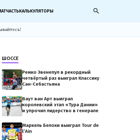
search
МАТЧАСТЬ
КАЛЬКУЛЯТОРЫ
ывайтесь!
ШОССЕ
Ремко Эвенепул в рекордный
четвёртый раз выиграл Классику
Сан-Себастьяна
Ваут ван Арт выиграл
королевский этап «Тура Дании»
и упрочил лидерство в генерале
Маркель Белоки выиграл Tour de
l’Ain