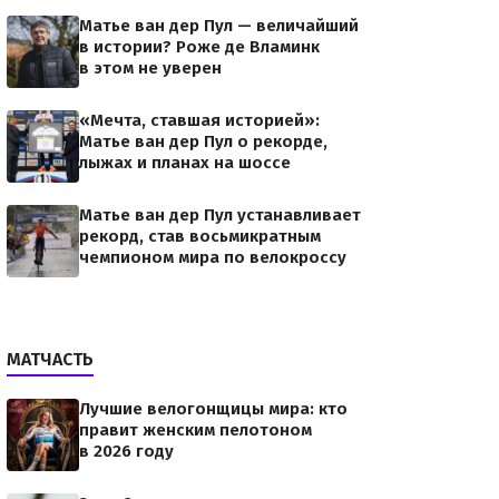
Матье ван дер Пул — величайший
в истории? Роже де Вламинк
в этом не уверен
«Мечта, ставшая историей»:
Матье ван дер Пул о рекорде,
лыжах и планах на шоссе
Матье ван дер Пул устанавливает
рекорд, став восьмикратным
чемпионом мира по велокроссу
МАТЧАСТЬ
Лучшие велогонщицы мира: кто
правит женским пелотоном
в 2026 году