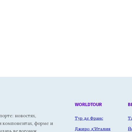
WORLDTOUR
В
орте: новостях,
Тур де Франс
Т
и компонентах, форме и
Джиро д'Италия
Й
ндарь велогонок.