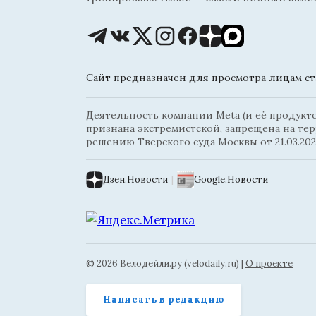
Сайт предназначен для просмотра лицам ста
Деятельность компании Meta (и её продуктов
признана экстремистской, запрещена на те
решению Тверского суда Москвы от 21.03.202
Дзен.Новости
|
Google.Новости
© 2026 Велодейли.ру (velodaily.ru) |
О проекте
Написать в редакцию