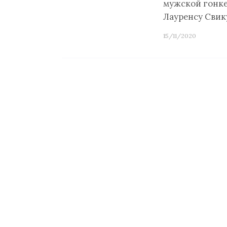
мужской гонке
Лауренсу Свик
15/11/2020