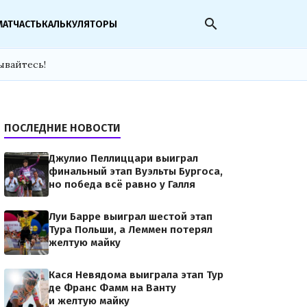
search
МАТЧАСТЬ
КАЛЬКУЛЯТОРЫ
ывайтесь!
ПОСЛЕДНИЕ НОВОСТИ
Джулио Пеллиццари выиграл
финальный этап Вуэльты Бургоса,
но победа всё равно у Галля
Луи Барре выиграл шестой этап
Тура Польши, а Леммен потерял
желтую майку
Кася Невядома выиграла этап Тур
де Франс Фамм на Ванту
и желтую майку