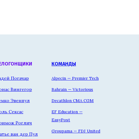
ЕЛОГОНЩИКИ
КОМАНДЫ
адей Погачар
Alpecin — Premier Tech
онас Вингегор
Bahrain — Victorious
емко Эвенпул
Decathlon CMA CGM
оль Сексас
EF Education —
EasyPost
римож Роглич
Groupama — FDJ United
атье ван дер Пул