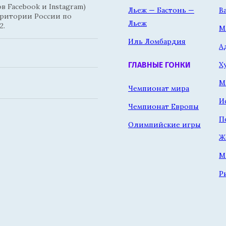
 Facebook и Instagram)
Льеж — Бастонь —
В
рритории России по
Льеж
2.
М
Иль Ломбардия
А
Х
ГЛАВНЫЕ ГОНКИ
М
Чемпионат мира
И
Чемпионат Европы
П
Олимпийские игры
Ж
М
Р