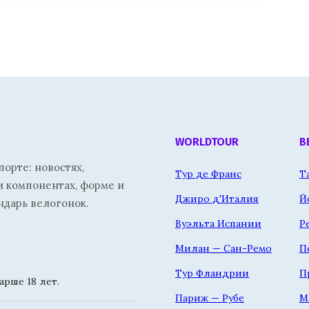
WORLDTOUR
В
орте: новостях,
Тур де Франс
Т
и компонентах, форме и
Джиро д'Италия
Й
ндарь велогонок.
Вуэльта Испании
Р
Милан — Сан-Ремо
П
Тур Фландрии
П
рше 18 лет.
Париж — Рубе
М