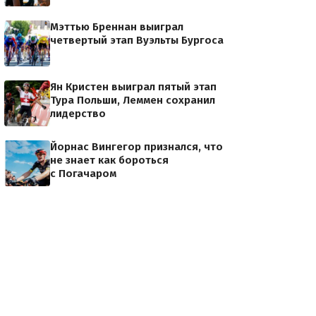
Мэттью Бреннан выиграл
четвертый этап Вуэльты Бургоса
Ян Кристен выиграл пятый этап
Тура Польши, Леммен сохранил
лидерство
Йорнас Вингегор признался, что
не знает как бороться
с Погачаром