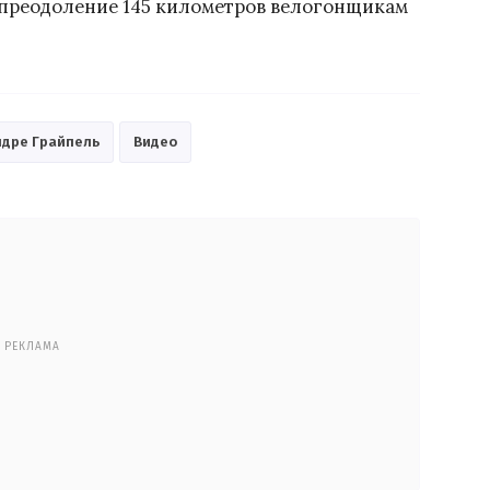
 преодоление 145 километров велогонщикам
ндре Грайпель
Видео
РЕКЛАМА