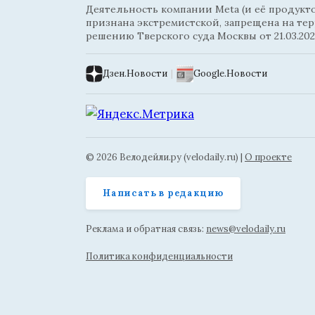
Деятельность компании Meta (и её продуктов
признана экстремистской, запрещена на те
решению Тверского суда Москвы от 21.03.202
Дзен.Новости
|
Google.Новости
© 2026 Велодейли.ру (velodaily.ru) |
О проекте
Написать в редакцию
Реклама и обратная связь:
news@velodaily.ru
Политика конфиденциальности