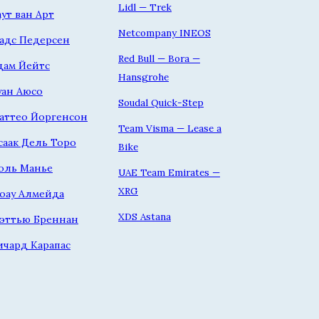
Lidl — Trek
аут ван Арт
Netcompany INEOS
адс Педерсен
Red Bull — Bora —
дам Йейтс
Hansgrohe
уан Аюсо
Soudal Quick-Step
аттео Йоргенсон
Team Visma — Lease a
саак Дель Торо
Bike
оль Манье
UAE Team Emirates —
XRG
оау Алмейда
XDS Astana
эттью Бреннан
ичард Карапас