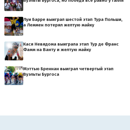
Вуэльты Бургоса, но победа всё равно у Галля
Луи Барре выиграл шестой этап Тура Польши,
а Леммен потерял желтую майку
Кася Невядома выиграла этап Тур де Франс
Фамм на Ванту и желтую майку
Мэттью Бреннан выиграл четвертый этап
Вуэльты Бургоса