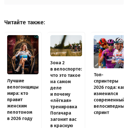
Читайте также:
Зона 2
в велоспорте:
Топ-
что это такое
Лучшие
спринтеры
на самом
велогонщицы
2026 года: как
деле
мира: кто
изменился
и почему
правит
современный
«лёгкая»
женским
велосипедный
тренировка
пелотоном
спринт
Погачара
в 2026 году
загонит вас
в красную