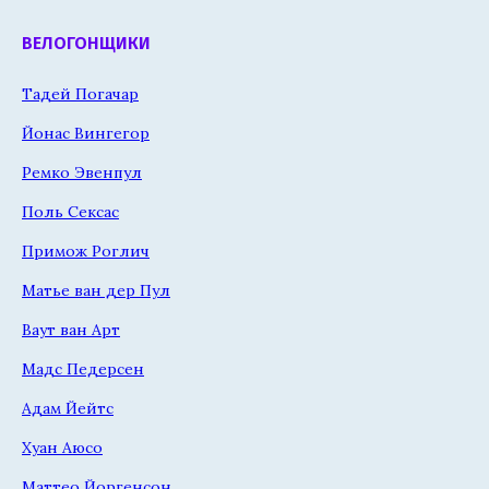
ВЕЛОГОНЩИКИ
Тадей Погачар
Йонас Вингегор
Ремко Эвенпул
Поль Сексас
Примож Роглич
Матье ван дер Пул
Ваут ван Арт
Мадс Педерсен
Адам Йейтс
Хуан Аюсо
Маттео Йоргенсон