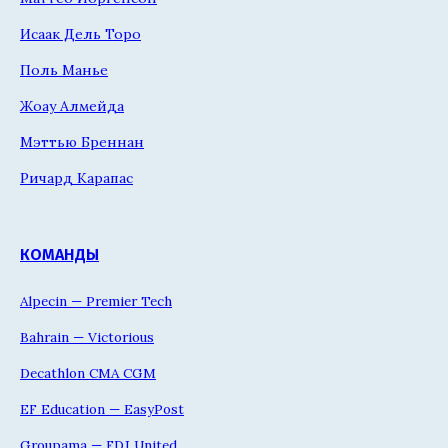
Исаак Дель Торо
Поль Манье
Жоау Алмейда
Мэттью Бреннан
Ричард Карапас
КОМАНДЫ
Alpecin — Premier Tech
Bahrain — Victorious
Decathlon CMA CGM
EF Education — EasyPost
Groupama — FDJ United