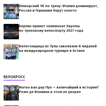
Юниорский ЧЕ по треку: Италия доминирует,
Россия и Германия берут золото
Берлин примет чемпионат Европы
по трековому велоспорту 2027 года
Велогонщицы из Тулы завоевали 8 медалей
на международном турнире в Астане
ВЕЛОКРОСС
Матье ван дер Пул — величайший в истории?
Роже де Вламинк в этом не уверен