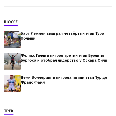
ШОССЕ
Барт Леммен выиграл четвёртый этап Тура
Польши
Феликс Галль выиграл третий этап Вуэльты
Бургоса и отобрал лидерство у Оскара Онли
Деми Воллеринг выиграла пятый этап Тур де
Франс Фамм
ТРЕК