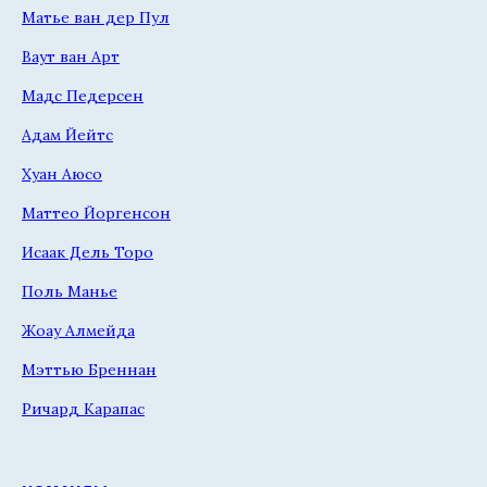
Матье ван дер Пул
Ваут ван Арт
Мадс Педерсен
Адам Йейтс
Хуан Аюсо
Маттео Йоргенсон
Исаак Дель Торо
Поль Манье
Жоау Алмейда
Мэттью Бреннан
Ричард Карапас