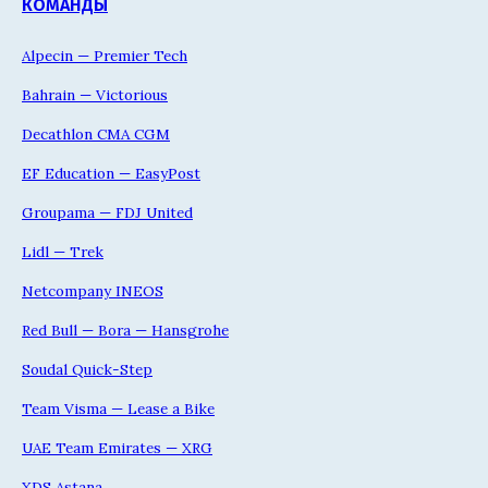
КОМАНДЫ
Alpecin — Premier Tech
Bahrain — Victorious
Decathlon CMA CGM
EF Education — EasyPost
Groupama — FDJ United
Lidl — Trek
Netcompany INEOS
Red Bull — Bora — Hansgrohe
Soudal Quick-Step
Team Visma — Lease a Bike
UAE Team Emirates — XRG
XDS Astana