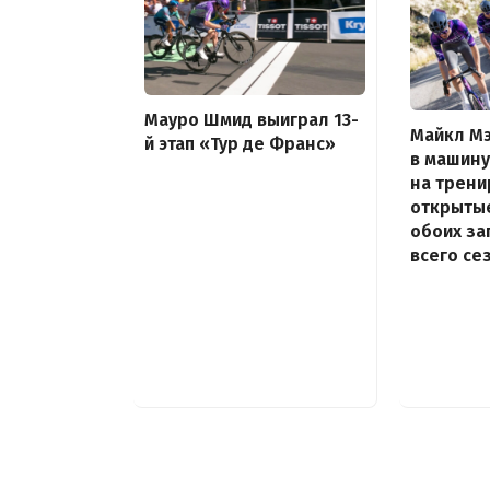
Мауро Шмид выиграл 13-
Майкл Мэ
й этап «Тур де Франс»
в машину
на трени
открыты
обоих за
всего се