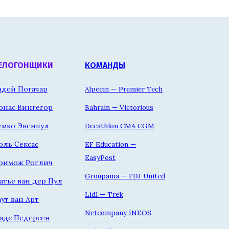
ЕЛОГОНЩИКИ
КОМАНДЫ
адей Погачар
Alpecin — Premier Tech
онас Вингегор
Bahrain — Victorious
емко Эвенпул
Decathlon CMA CGM
оль Сексас
EF Education —
EasyPost
римож Роглич
Groupama — FDJ United
атье ван дер Пул
Lidl — Trek
аут ван Арт
Netcompany INEOS
адс Педерсен