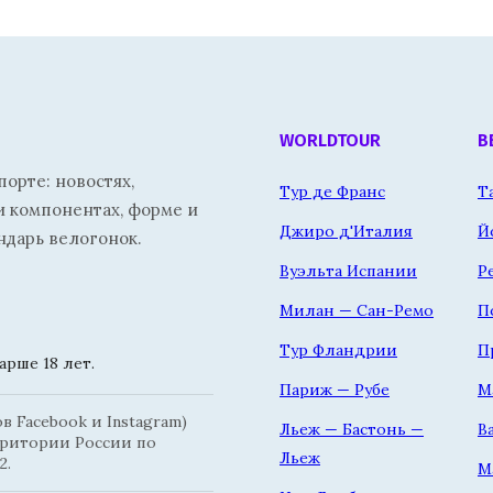
WORLDTOUR
В
орте: новостях,
Тур де Франс
Т
и компонентах, форме и
Джиро д'Италия
Й
ндарь велогонок.
Вуэльта Испании
Р
Милан — Сан-Ремо
П
Тур Фландрии
П
рше 18 лет.
Париж — Рубе
М
 Facebook и Instagram)
Льеж — Бастонь —
В
рритории России по
Льеж
2.
М