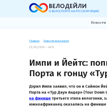
Новости 
Главная
→
Новости велоспорта
23/01/2020 — 14:21
Импи и Йейтс: по
Порта к гонцу «Ту
Дэрил Импи заявил, что он и Саймон Йе
Порта на «Тур Даун Андер» (Tour Down 
на финише
третьего этапа велогонки, з
южноафриканец оказались на финише т