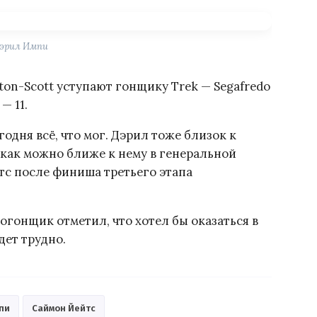
эрил Импи
ton-Scott уступают гонщику Trek — Segafredo
— 11.
годня всё, что мог. Дэрил тоже близок к
 как можно ближе к нему в генеральной
тс после финиша третьего этапа
гонщик отметил, что хотел бы оказаться в
дет трудно.
пи
Саймон Йейтс