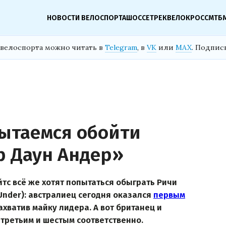
НОВОСТИ ВЕЛОСПОРТА
ШОССЕ
ТРЕК
ВЕЛОКРОСС
МТБ
велоспорта можно читать в
Telegram
, в
VK
или
MAX
. Подпис
пытаемся обойти
р Даун Андер»
йтс всё же хотят попытаться обыграть Ричи
Under): австралиец сегодня оказался
первым
ахватив майку лидера. А вот британец и
ретьим и шестым соответственно.