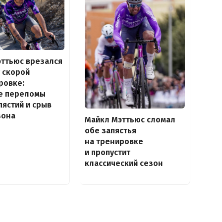
ттьюс врезался
 скорой
ровке:
е переломы
пястий и срыв
зона
Майкл Мэттьюc сломал
обе запястья
на тренировке
и пропустит
классический сезон