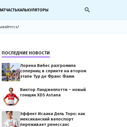
search
МАТЧАСТЬ
КАЛЬКУЛЯТОРЫ
ывайтесь!
ПОСЛЕДНИЕ НОВОСТИ
Лорена Вибес разгромила
соперниц в спринте на втором
этапе Тур де Франс Фамм
Виктор Ланджеллотти – новый
гонщик XDS Astana
Эффект Исаака Дель Торо: как
мексиканский велоспорт
переживает ренессанс