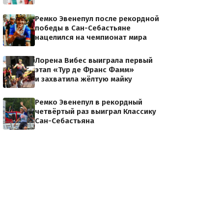
Ремко Эвенепул после рекордной
победы в Сан-Себастьяне
нацелился на чемпионат мира
Лорена Вибес выиграла первый
этап «Тур де Франс Фамм»
и захватила жёлтую майку
Ремко Эвенепул в рекордный
четвёртый раз выиграл Классику
Сан-Себастьяна