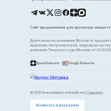
Сайт предназначен для просмотра лицам ста
Деятельность компании Meta (и её продуктов
признана экстремистской, запрещена на те
решению Тверского суда Москвы от 21.03.202
Дзен.Новости
|
Google.Новости
© 2026 Велодейли.ру (velodaily.ru) |
О проекте
Написать в редакцию