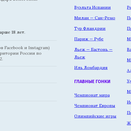
Вуэльта Испании
Р
Милан — Сан-Ремо
П
Тур Фландрии
П
рше 18 лет.
Париж — Рубе
М
 Facebook и Instagram)
Льеж — Бастонь —
В
рритории России по
Льеж
2.
М
Иль Ломбардия
А
Х
ГЛАВНЫЕ ГОНКИ
М
Чемпионат мира
И
Чемпионат Европы
П
Олимпийские игры
Ж