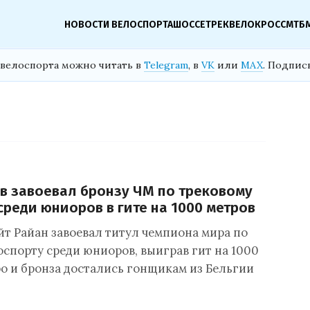
НОВОСТИ ВЕЛОСПОРТА
ШОССЕ
ТРЕК
ВЕЛОКРОСС
МТБ
велоспорта можно читать в
Telegram
, в
VK
или
MAX
. Подпис
в завоевал бронзу ЧМ по трековому
среди юниоров в гите на 1000 метров
йт Райан завоевал титул чемпиона мира по
оспорту среди юниоров, выиграв гит на 1000
ро и бронза достались гонщикам из Бельгии