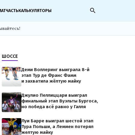
search
МАТЧАСТЬ
КАЛЬКУЛЯТОРЫ
ывайтесь!
ШОССЕ
Деми Воллеринг выиграла 8-й
этап Тур де Франс Фамм
и захватила жёлтую майку
Джулио Пеллиццари выиграл
финальный этап Вуэльты Бургоса,
но победа всё равно у Галля
Луи Барре выиграл шестой этап
Тура Польши, а Леммен потерял
желтую майку