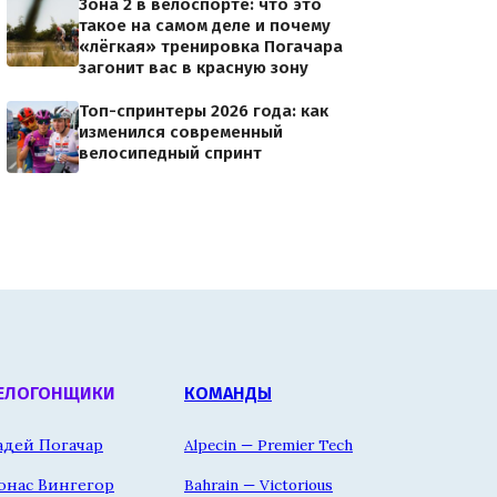
Зона 2 в велоспорте: что это
такое на самом деле и почему
«лёгкая» тренировка Погачара
загонит вас в красную зону
Топ-спринтеры 2026 года: как
изменился современный
велосипедный спринт
ЕЛОГОНЩИКИ
КОМАНДЫ
адей Погачар
Alpecin — Premier Tech
онас Вингегор
Bahrain — Victorious