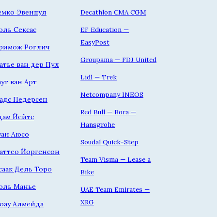
емко Эвенпул
Decathlon CMA CGM
оль Сексас
EF Education —
EasyPost
римож Роглич
Groupama — FDJ United
атье ван дер Пул
Lidl — Trek
аут ван Арт
Netcompany INEOS
адс Педерсен
Red Bull — Bora —
дам Йейтс
Hansgrohe
уан Аюсо
Soudal Quick-Step
аттео Йоргенсон
Team Visma — Lease a
саак Дель Торо
Bike
оль Манье
UAE Team Emirates —
XRG
оау Алмейда