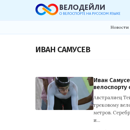
Новости 
ИВАН САМУСЕВ
Иван Самусе
велоспорту 
Австралиец Те
трековому вел
метров. Сереб
и…