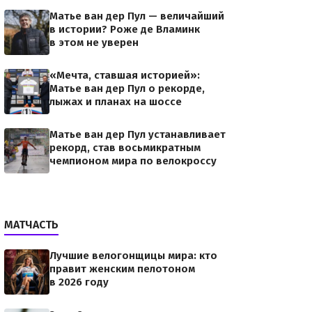
Матье ван дер Пул — величайший
в истории? Роже де Вламинк
в этом не уверен
«Мечта, ставшая историей»:
Матье ван дер Пул о рекорде,
лыжах и планах на шоссе
Матье ван дер Пул устанавливает
рекорд, став восьмикратным
чемпионом мира по велокроссу
МАТЧАСТЬ
Лучшие велогонщицы мира: кто
правит женским пелотоном
в 2026 году