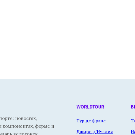
WORLDTOUR
В
орте: новостях,
Тур де Франс
Т
и компонентах, форме и
Джиро д'Италия
Й
ндарь велогонок.