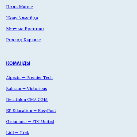
Поль Манье
Жоау Алмейда
Мэттью Бреннан
Ричард Карапас
КОМАНДЫ
Alpecin — Premier Tech
Bahrain — Victorious
Decathlon CMA CGM
EF Education — EasyPost
Groupama — FDJ United
Lidl — Trek