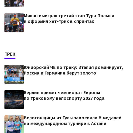
Милан выиграл третий этап Тура Польши
и оформил хет-трик в спринтах
ТРЕК
Юниорский ЧЕ по треку: Италия доминирует,
Россия и Германия берут золото
Берлин примет чемпионат Европы
по трековому велоспорту 2027 года
Велогонщицы из Тулы завоевали 8 медалей
на международном турнире в Астане