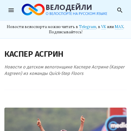
menu
search
Новости велоспорта можно читать в
Telegram
, в
VK
или
MAX
.
Подписывайтесь!
КАСПЕР АСГРИН
Новости о датском велогонщике Каспере Асгрине (Kasper
Asgreen) из команды Quick-Step Floors