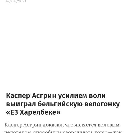
04/04/2021
Каспер Асгрин усилием воли
выиграл бельгийскую велогонку
«Е3 Харелбеке»
Каспер Асгрин доказал, что является волевым
человеком, способным сворачивать горы — так,