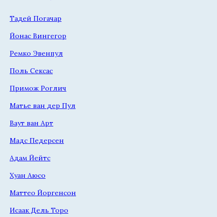
Тадей Погачар
Йонас Вингегор
Ремко Эвенпул
Поль Сексас
Примож Роглич
Матье ван дер Пул
Ваут ван Арт
Мадс Педерсен
Адам Йейтс
Хуан Аюсо
Маттео Йоргенсон
Исаак Дель Торо