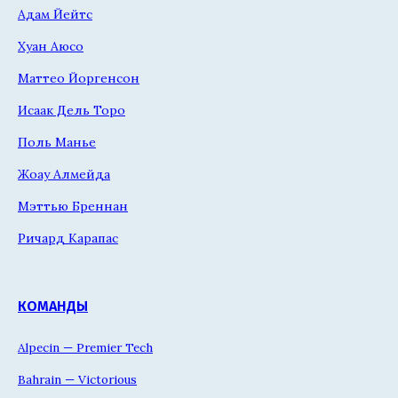
Адам Йейтс
Хуан Аюсо
Маттео Йоргенсон
Исаак Дель Торо
Поль Манье
Жоау Алмейда
Мэттью Бреннан
Ричард Карапас
КОМАНДЫ
Alpecin — Premier Tech
Bahrain — Victorious