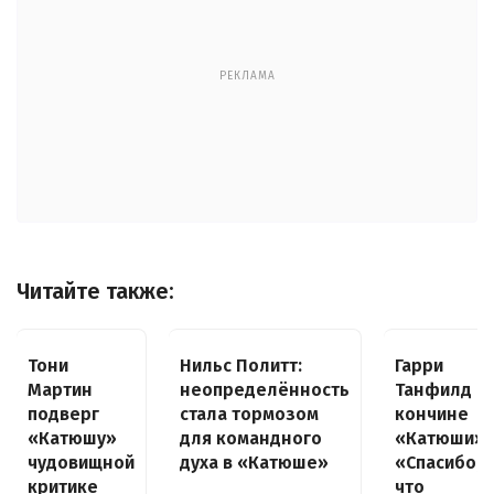
РЕКЛАМА
Читайте также:
Тони
Нильс Политт:
Гарри
Мартин
неопределённость
Танфилд —
подверг
стала тормозом
кончине
«Катюшу»
для командного
«Катюши»:
чудовищной
духа в «Катюше»
«Спасибо,
критике
что