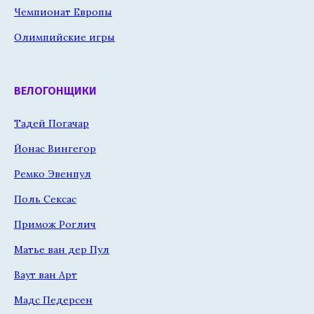
Чемпионат Европы
Олимпийские игры
ВЕЛОГОНЩИКИ
Тадей Погачар
Йонас Вингегор
Ремко Эвенпул
Поль Сексас
Примож Роглич
Матье ван дер Пул
Ваут ван Арт
Мадс Педерсен