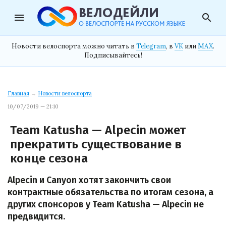
menu
search
Новости велоспорта можно читать в
Telegram
, в
VK
или
MAX
.
Подписывайтесь!
Главная
→
Новости велоспорта
10/07/2019 — 21:10
Team Katusha — Alpecin может
прекратить существование в
конце сезона
Alpecin и Canyon хотят закончить свои
контрактные обязательства по итогам сезона, а
других спонсоров у Team Katusha — Alpecin не
предвидится.