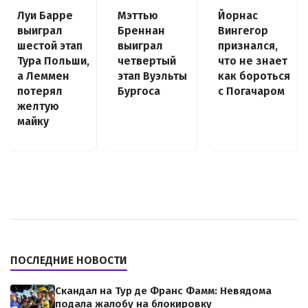
Луи Барре
Йорнас
Мэттью
выиграл
Вингегор
Бреннан
шестой этап
признался,
выиграл
Тура Польши,
что не знает
четвертый
а Леммен
как бороться
этап Вуэльты
потерял
с Погачаром
Бургоса
желтую
майку
ПОСЛЕДНИЕ НОВОСТИ
Скандал на Тур де Франс Фамм: Невядома
подала жалобу на блокировку