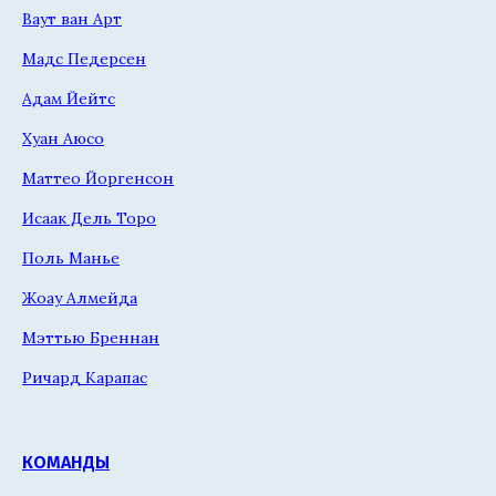
Ваут ван Арт
Мадс Педерсен
Адам Йейтс
Хуан Аюсо
Маттео Йоргенсон
Исаак Дель Торо
Поль Манье
Жоау Алмейда
Мэттью Бреннан
Ричард Карапас
КОМАНДЫ