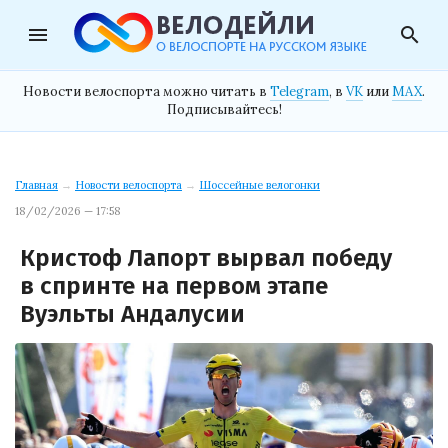
menu
search
Новости велоспорта можно читать в
Telegram
, в
VK
или
MAX
.
Подписывайтесь!
Главная
→
Новости велоспорта
→
Шоссейные велогонки
18/02/2026 — 17:58
Кристоф Лапорт вырвал победу
в спринте на первом этапе
Вуэльты Андалусии