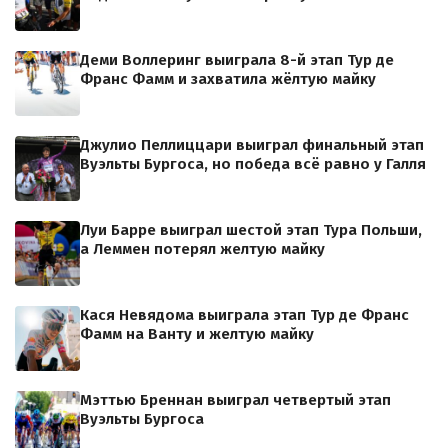
Деми Воллеринг выиграла 8-й этап Тур де
Франс Фамм и захватила жёлтую майку
Джулио Пеллиццари выиграл финальный этап
Вуэльты Бургоса, но победа всё равно у Галля
Луи Барре выиграл шестой этап Тура Польши,
а Леммен потерял желтую майку
Кася Невядома выиграла этап Тур де Франс
Фамм на Ванту и желтую майку
Мэттью Бреннан выиграл четвертый этап
Вуэльты Бургоса